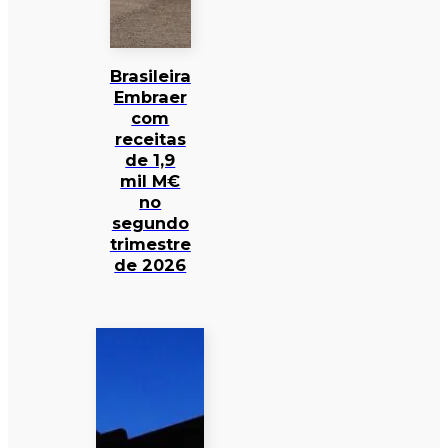
Brasileira
Embraer
com
receitas
de 1,9
mil M€
no
segundo
trimestre
de 2026