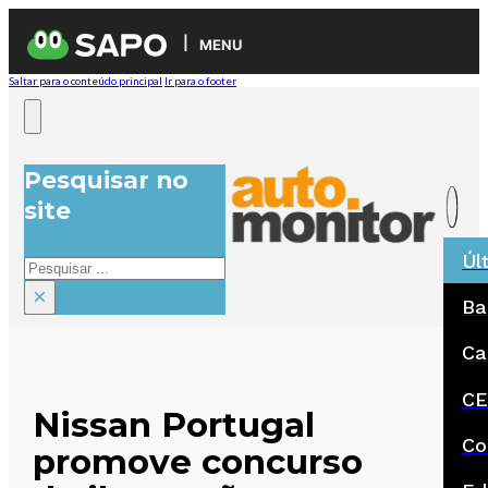
MENU
Saltar para o conteúdo principal
Ir para o footer
Pesquisar no
site
Úl
Pesquisar
×
Ba
Ca
CE
Nissan Portugal
Co
promove concurso