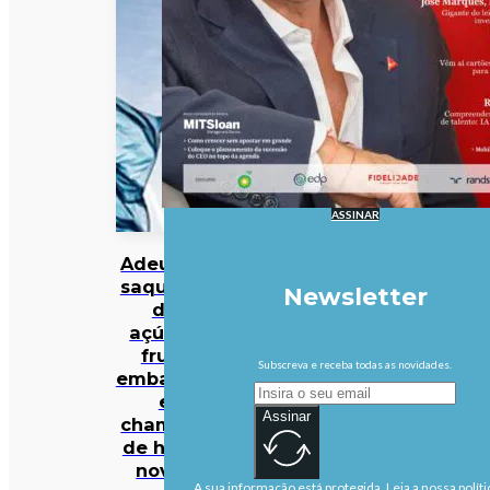
ASSINAR
Adeus às
saquetas
Newsletter
de
açúcar,
fruta
Subscreva e receba todas as novidades.
embalada
e
Assinar
champôs
de hotel:
novas
A sua informação está protegida. Leia a nossa políti