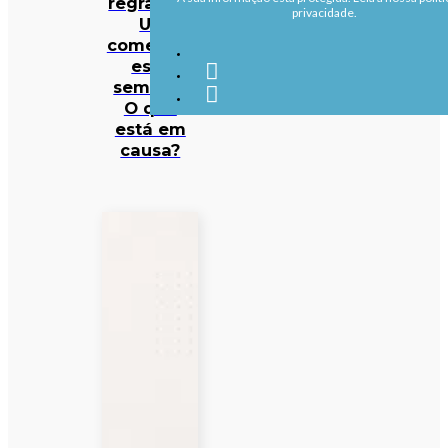
regras da
privacidade.
UE
começam
esta
semana.
O que
está em
causa?