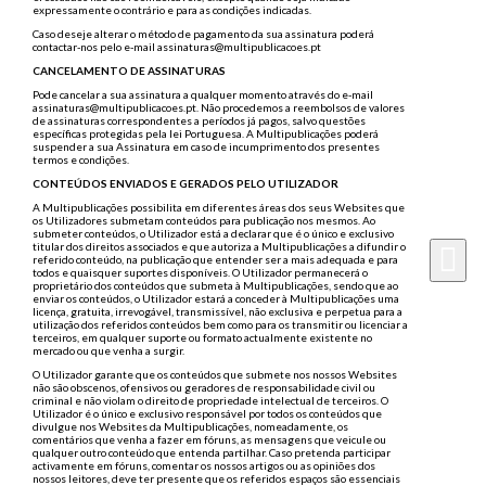
expressamente o contrário e para as condições indicadas.
Caso deseje alterar o método de pagamento da sua assinatura poderá
contactar-nos pelo e-mail assinaturas@multipublicacoes.pt
CANCELAMENTO DE ASSINATURAS
Pode cancelar a sua assinatura a qualquer momento através do e-mail
assinaturas@multipublicacoes.pt. Não procedemos a reembolsos de valores
de assinaturas correspondentes a períodos já pagos, salvo questões
específicas protegidas pela lei Portuguesa. A Multipublicações poderá
suspender a sua Assinatura em caso de incumprimento dos presentes
termos e condições.
CONTEÚDOS ENVIADOS E GERADOS PELO UTILIZADOR
A Multipublicações possibilita em diferentes áreas dos seus Websites que
os Utilizadores submetam conteúdos para publicação nos mesmos. Ao
submeter conteúdos, o Utilizador está a declarar que é o único e exclusivo
titular dos direitos associados e que autoriza a Multipublicações a difundir o
referido conteúdo, na publicação que entender ser a mais adequada e para
todos e quaisquer suportes disponíveis. O Utilizador permanecerá o
proprietário dos conteúdos que submeta à Multipublicações, sendo que ao
enviar os conteúdos, o Utilizador estará a conceder à Multipublicações uma
licença, gratuita, irrevogável, transmissível, não exclusiva e perpetua para a
utilização dos referidos conteúdos bem como para os transmitir ou licenciar a
terceiros, em qualquer suporte ou formato actualmente existente no
mercado ou que venha a surgir.
O Utilizador garante que os conteúdos que submete nos nossos Websites
não são obscenos, ofensivos ou geradores de responsabilidade civil ou
criminal e não violam o direito de propriedade intelectual de terceiros. O
Utilizador é o único e exclusivo responsável por todos os conteúdos que
divulgue nos Websites da Multipublicações, nomeadamente, os
comentários que venha a fazer em fóruns, as mensagens que veicule ou
qualquer outro conteúdo que entenda partilhar. Caso pretenda participar
activamente em fóruns, comentar os nossos artigos ou as opiniões dos
nossos leitores, deve ter presente que os referidos espaços são essenciais