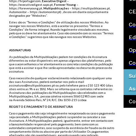
https://hrportugal.com,
Executive Digest
–
https://executivedigest.sapo.pt,
Forever Young
–
https://foreveryoung.pt,
Multipublicações
– https://multipublicacoes.pt,
CE
Automonitor – https://automonitor.pt) , de ora em diante conjuntamente
designados por “Websites”.
Estes são os “Termos e Condições” de utilização dos nossos Websites. Ao
Co
navegar nos nossos Websites, está a aceitar os presentes “Termos e
Condições” de forma integral, ficando legalmente vinculado aos mesmos,
pelo que os deve ler atentamente. Caso não concorde com os nossos “Termos
Ed
e Condições” sugerimos que não navegue nos nossos Websites.
Op
ASSINATURAS
As publicações da Multipublicações podem ter condições de Assinatura
diferentes ou estar disponíveis em apenas algumas das plataformas, pelo
Co
que o aconselhamos a ler atentamente as concretas condições da publicação
que está a assinar e que lhe serão apresentadas no decurso do processo de
assinatura.
Su
Caso necessite de qualquer esclarecimento relacionado com qualquer uma
das suas Assinaturas, poderá contactar-nos pelo e-mail
assinaturas@multipublicacoes.pt ou pelo telefone para o 210 123 400 (dias
As
úteis entre as 9h e as 18h). Mais se informa que os contratos referentes às
Assinaturas das publicações da Multipublicações são celebrados com a
Multipublicações, S.A., pessoa coletiva número 506012905 com sede
na
Avenida Sidónio Pais, Nº 24, R/C. Dto
1050-215 Lisboa
Co
REGISTO E PAGAMENTO DE ASSINATURA
Caso o pagamento não seja integralmente recepcionado ou caso o pagamento
seja cancelado, a Multipublicações poderá suspender ou cancelar a sua
Assinatura. A Multipublicações poderá, igualmente, entrar em contacto com
o banco/entidade responsável pelo pagamento, bem como com as
autoridades competentes, caso suspeite da existência de fraude ou de outro
comportamento ilícito ou abusivo por parte do Utilizador. Os pagamentos
efectuados não são reembolsáveis, excepto quando seja indicado