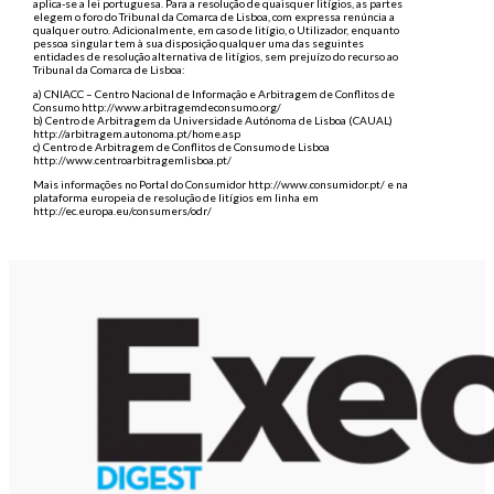
aplica-se a lei portuguesa. Para a resolução de quaisquer litígios, as partes
elegem o foro do Tribunal da Comarca de Lisboa, com expressa renúncia a
qualquer outro. Adicionalmente, em caso de litígio, o Utilizador, enquanto
pessoa singular tem à sua disposição qualquer uma das seguintes
entidades de resolução alternativa de litígios, sem prejuízo do recurso ao
Tribunal da Comarca de Lisboa:
a) CNIACC – Centro Nacional de Informação e Arbitragem de Conflitos de
Consumo http://www.arbitragemdeconsumo.org/
b) Centro de Arbitragem da Universidade Autónoma de Lisboa (CAUAL)
http://arbitragem.autonoma.pt/home.asp
c) Centro de Arbitragem de Conflitos de Consumo de Lisboa
http://www.centroarbitragemlisboa.pt/
Mais informações no Portal do Consumidor http://www.consumidor.pt/ e na
plataforma europeia de resolução de litígios em linha em
http://ec.europa.eu/consumers/odr/