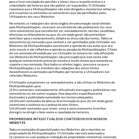
para a livre veiculação de opiniões e ideias, mas o respeito mútuo e a
urbanidade são factores que não podem ser esquecidos. O Utilizador
reconhece que a Multipublicações não está obrigada a monitorizar, editar ou
pré-visualizar os conteúdos ou comentários que são partilhados pelos
Utilizadores nos seus Websites.
No entanto, as redacções dos vários órgãos de comunicação social detidos
pela Multipublicações, reservam-se o direito de não publicarem nos seus
sites comentários que considerem ser, nomeadamente, racistas, xenófobos,
ofensivos ou difamatórios ou que, de um modo geral, não pretendam
contribuir para o esclarecimento, debate ou discussão dos temas. Todos os
comentários ou conteúdos que venham a ser partilhados pelo Utilizador nos
Websites da Multipublicações constituem a opinião do seu autor, que só a
este vincula e não reflectem a opinião ou posição da Multipublicações. O facto
de um conteúdo difundido por um Utilizador ou terceiro ter sido difundido
nos Websites da Multipublicações não pressupõe que esta tenha tido
qualquer conhecimento prévio do mesmo e muito menos que concorde ou
suporte o seu conteúdo. Para todos os efeitos legais, presume-se que a
Multipublicações e os membros das redacções dos vários títulos
desconhecem os conteúdos partilhados por terceiros e Utilizadores nos
referidos Websites.
O Utilizador compromete-se, nomeadamente, a não utilizar os Websites da
Multipublicações para:
(i) fins comerciais, nomeadamente, difundindo mensagens publicitárias nos
comentários ou em outros espaços, fora daqueles especificamente
destinados à publicidade contratada nos termos adequados;
(ii) difundir conteúdos de ódio ou discriminação ou que, de um modo geral,
incentivem a violência ou a prática de atos ilícitos;
(iii) difundir conteúdos que visem, única e exclusivamente, humilhar,
denegrir ou atingir o bom-nome e reputação de terceiros.
PROPRIEDADE INTELECTUAL DOS CONTEÚDOS DOS NOSSOS
WEBSITES
Todos os conteúdos disponibilizados nos Websites são e mantêm-se
propriedade da Multipublicações. O Utilizador não está autorizado a:
(i) remover ou usar qualquer indicação de propriedade intelectual, incluindo,