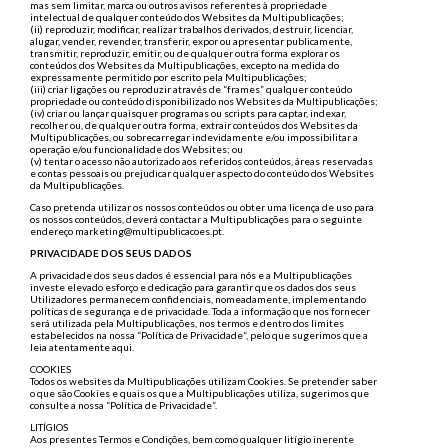
mas sem limitar, marca ou outros avisos referentes à propriedade
intelectual de qualquer conteúdo dos Websites da Multipublicações;
(ii) reproduzir, modificar, realizar trabalhos derivados, destruir, licenciar,
alugar, vender, revender, transferir, expor ou apresentar publicamente,
transmitir, reproduzir, emitir, ou de qualquer outra forma explorar os
conteúdos dos Websites da Multipublicações, excepto na medida do
expressamente permitido por escrito pela Multipublicações;
(iii) criar ligações ou reproduzir através de “frames” qualquer conteúdo
propriedade ou conteúdo disponibilizado nos Websites da Multipublicações;
(iv) criar ou lançar quaisquer programas ou scripts para captar, indexar,
recolher ou, de qualquer outra forma, extrair conteúdos dos Websites da
Multipublicações, ou sobrecarregar indevidamente e/ou impossibilitar a
operação e/ou funcionalidade dos Websites; ou
(v) tentar o acesso não autorizado aos referidos conteúdos, áreas reservadas
e contas pessoais ou prejudicar qualquer aspecto do conteúdo dos Websites
da Multipublicações.
Caso pretenda utilizar os nossos conteúdos ou obter uma licença de uso para
os nossos conteúdos, deverá contactar a Multipublicações para o seguinte
endereço marketing@multipublicacoes.pt.
PRIVACIDADE DOS SEUS DADOS
A privacidade dos seus dados é essencial para nós e a Multipublicações
investe elevado esforço e dedicação para garantir que os dados dos seus
Utilizadores permanecem confidenciais, nomeadamente, implementando
políticas de segurança e de privacidade. Toda a informação que nos fornecer
será utilizada pela Multipublicações, nos termos e dentro dos limites
estabelecidos na nossa “Política de Privacidade”, pelo que sugerimos que a
leia atentamente aqui.
COOKIES
Todos os websites da Multipublicações utilizam Cookies. Se pretender saber
o que são Cookies e quais os que a Multipublicações utiliza, sugerimos que
consulte a nossa “Política de Privacidade”.
LITÍGIOS
Aos presentes Termos e Condições, bem como qualquer litígio inerente