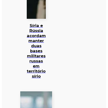
Síria e
Rússia
acordam
manter
duas
bases
militares
russas
em
território
sírio