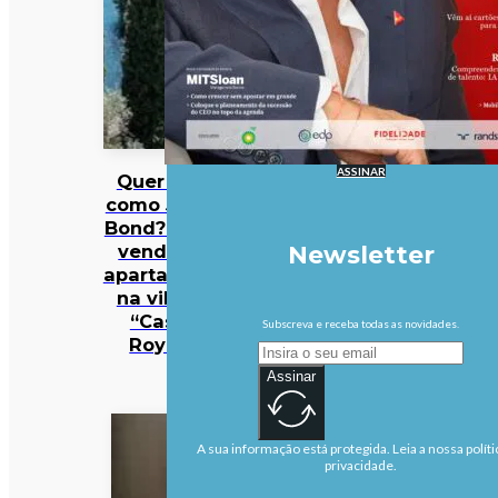
ASSINAR
Quer viver
como James
Bond? Está à
venda um
Newsletter
apartamento
na villa de
“Casino
Subscreva e receba todas as novidades.
Royale”
Assinar
A sua informação está protegida. Leia a nossa políti
privacidade.