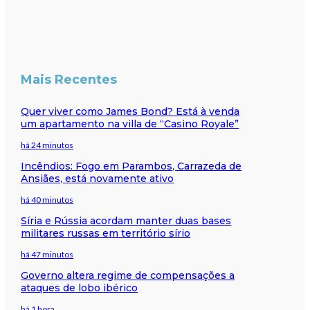
Mais Recentes
Quer viver como James Bond? Está à venda
um apartamento na villa de “Casino Royale”
há 24 minutos
Incêndios: Fogo em Parambos, Carrazeda de
Ansiães, está novamente ativo
há 40 minutos
Síria e Rússia acordam manter duas bases
militares russas em território sírio
há 47 minutos
Governo altera regime de compensações a
ataques de lobo ibérico
há 1 hora