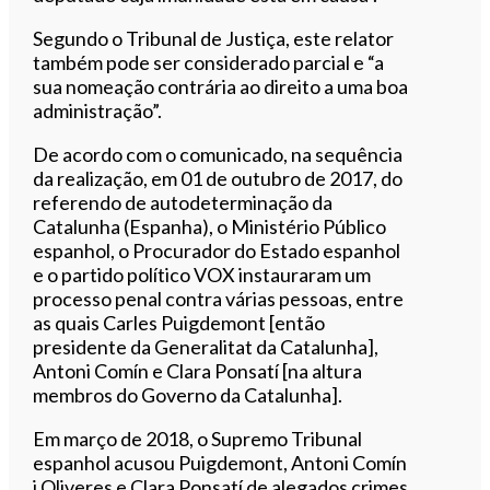
Segundo o Tribunal de Justiça, este relator
também pode ser considerado parcial e “a
sua nomeação contrária ao direito a uma boa
administração”.
De acordo com o comunicado, na sequência
da realização, em 01 de outubro de 2017, do
referendo de autodeterminação da
Catalunha (Espanha), o Ministério Público
espanhol, o Procurador do Estado espanhol
e o partido político VOX instauraram um
processo penal contra várias pessoas, entre
as quais Carles Puigdemont [então
presidente da Generalitat da Catalunha],
Antoni Comín e Clara Ponsatí [na altura
membros do Governo da Catalunha].
Em março de 2018, o Supremo Tribunal
espanhol acusou Puigdemont, Antoni Comín
i Oliveres e Clara Ponsatí de alegados crimes