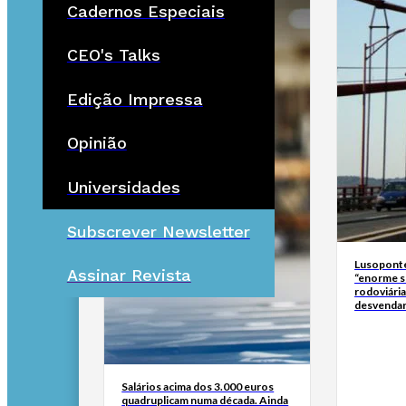
Cadernos Especiais
CEO's Talks
Edição Impressa
Opinião
Universidades
Subscrever Newsletter
Lusoponte
Assinar Revista
“enorme s
rodoviári
desvendar
Salários acima dos 3.000 euros
quadruplicam numa década. Ainda