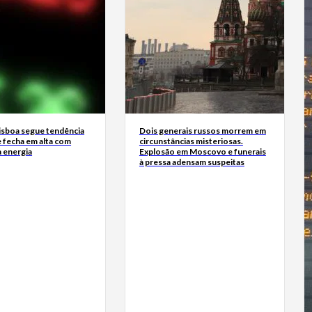
Lisboa segue tendência
Dois generais russos morrem em
 fecha em alta com
circunstâncias misteriosas.
a energia
Explosão em Moscovo e funerais
à pressa adensam suspeitas