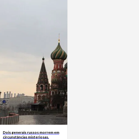
Dois generais russos morrem em
circunstâncias misteriosas.