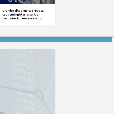
Grande falha elétrica provoca
caos em Inglaterra: vários
comboios foram cancelados