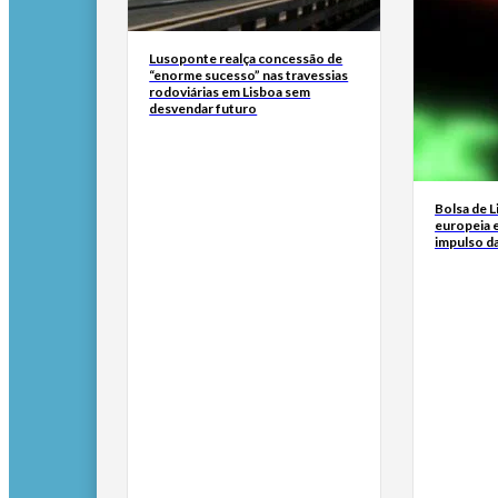
Lusoponte realça concessão de
“enorme sucesso” nas travessias
rodoviárias em Lisboa sem
desvendar futuro
Bolsa de 
europeia e
impulso d