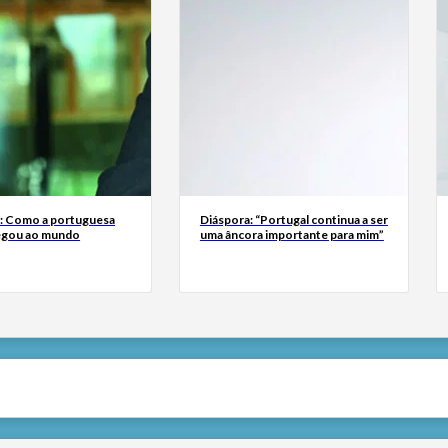
a: Como a portuguesa
Diáspora: “Portugal continua a ser
egou ao mundo
uma âncora importante para mim”