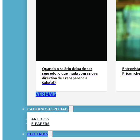
Quando o salário deixa de ser
Entrevist
segredo: o que muda com a nova
Fricon ch
directiva de Transparência
Salarial?
VER MAIS
CADERNOS ESPECIAIS
ARTIGOS
E-PAPERS
CEO TALKS