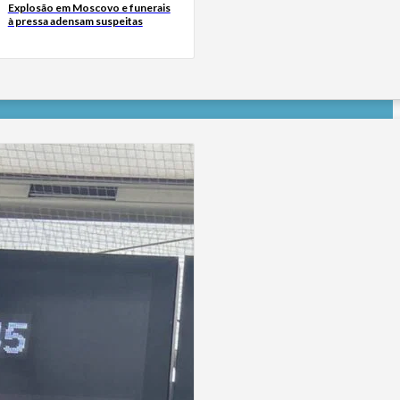
Explosão em Moscovo e funerais
à pressa adensam suspeitas