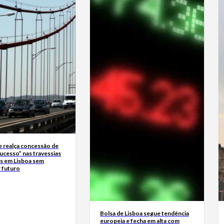
 realça concessão de
ucesso” nas travessias
as em Lisboa sem
 futuro
Bolsa de Lisboa segue tendência
europeia e fecha em alta com