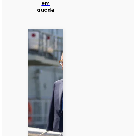
em
queda