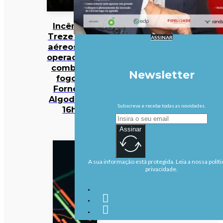
Incêndios:
Treze meios
ASSINAR
aéreos e 301
operacionais
combatem
Newsletter
fogo em
Fornos de
Algodres às
Subscreva e receba todas as novidades.
16h50
Assinar
A sua informação está protegida. Leia a nossa políti
privacidade.