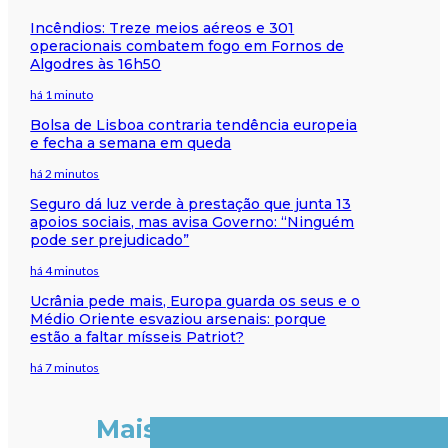
Incêndios: Treze meios aéreos e 301
operacionais combatem fogo em Fornos de
Algodres às 16h50
há 1 minuto
Bolsa de Lisboa contraria tendência europeia
e fecha a semana em queda
há 2 minutos
Seguro dá luz verde à prestação que junta 13
apoios sociais, mas avisa Governo: “Ninguém
pode ser prejudicado”
há 4 minutos
Ucrânia pede mais, Europa guarda os seus e o
Médio Oriente esvaziou arsenais: porque
estão a faltar mísseis Patriot?
há 7 minutos
Mais