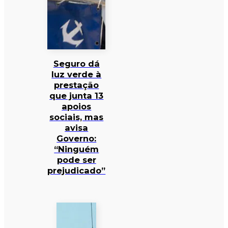
Seguro dá
luz verde à
prestação
que junta 13
apoios
sociais, mas
avisa
Governo:
“Ninguém
pode ser
prejudicado”