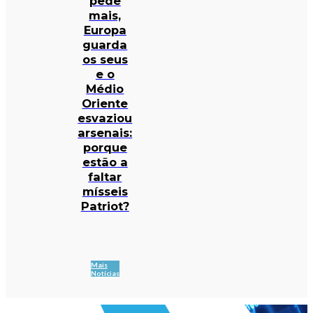
pede
mais,
Europa
guarda
os seus
e o
Médio
Oriente
esvaziou
arsenais:
porque
estão a
faltar
mísseis
Patriot?
Mais
Notícias