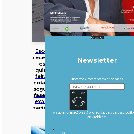
ASSINAR
Escolas
recebem
Newsletter
esta
quinta-
feira as
Subscreva e receba todas as novidades.
notas da
segunda
Assinar
fase dos
exames
nacionais
A sua informação está protegida. Leia a nossa políti
privacidade.