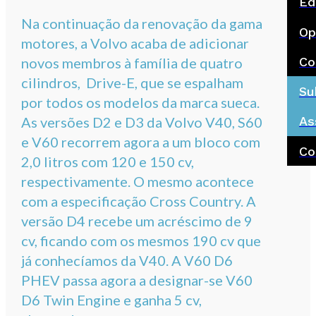
Ed
Na continuação da renovação da gama
Op
motores, a Volvo acaba de adicionar
Co
novos membros à família de quatro
cilindros, Drive-E, que se espalham
Su
por todos os modelos da marca sueca.
As versões D2 e D3 da Volvo V40, S60
As
e V60 recorrem agora a um bloco com
Co
2,0 litros com 120 e 150 cv,
respectivamente. O mesmo acontece
com a especificação Cross Country. A
versão D4 recebe um acréscimo de 9
cv, ficando com os mesmos 190 cv que
já conhecíamos da V40. A V60 D6
PHEV passa agora a designar-se V60
D6 Twin Engine e ganha 5 cv,