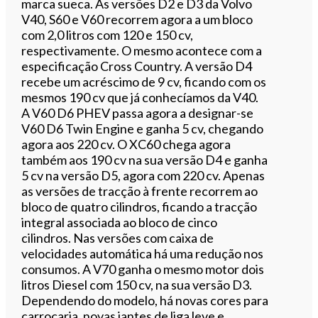
marca sueca. As versões D2 e D3 da Volvo
V40, S60 e V60 recorrem agora a um bloco
com 2,0 litros com 120 e 150 cv,
respectivamente. O mesmo acontece com a
especificação Cross Country. A versão D4
recebe um acréscimo de 9 cv, ficando com os
mesmos 190 cv que já conhecíamos da V40.
A V60 D6 PHEV passa agora a designar-se
V60 D6 Twin Engine e ganha 5 cv, chegando
agora aos 220 cv. O XC60 chega agora
também aos 190 cv na sua versão D4 e ganha
5 cv na versão D5, agora com 220 cv. Apenas
as versões de tracção à frente recorrem ao
bloco de quatro cilindros, ficando a tracção
integral associada ao bloco de cinco
cilindros. Nas versões com caixa de
velocidades automática há uma redução nos
consumos. A V70 ganha o mesmo motor dois
litros Diesel com 150 cv, na sua versão D3.
Dependendo do modelo, há novas cores para
carroçaria, novas jantes de liga leve e