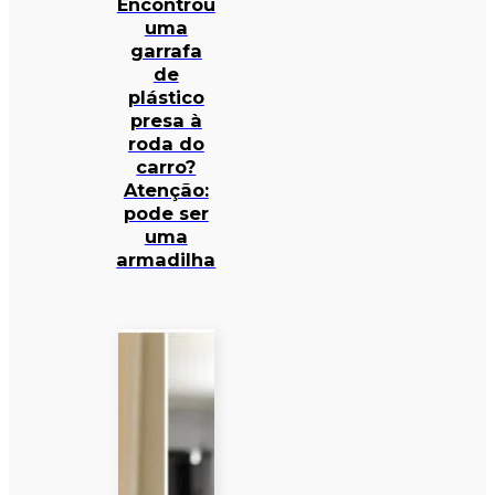
Encontrou
uma
garrafa
de
plástico
presa à
roda do
carro?
Atenção:
pode ser
uma
armadilha