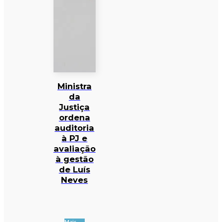
Ministra
da
Justiça
ordena
auditoria
à PJ e
avaliação
à gestão
de Luís
Neves
Mais