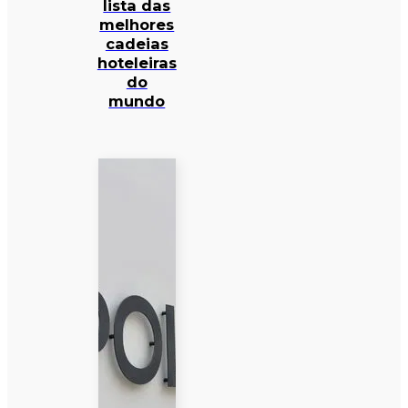
lista das
melhores
cadeias
hoteleiras
do
mundo