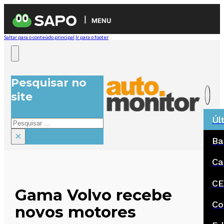
MENU
Saltar para o conteúdo principal
Ir para o footer
Pesquisar no
site
Úl
Pesquisar
×
Ba
Ca
CE
Gama Volvo recebe
Co
novos motores