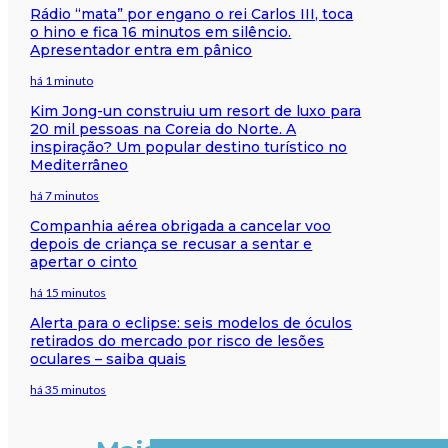
Rádio “mata” por engano o rei Carlos III, toca
o hino e fica 16 minutos em silêncio.
Apresentador entra em pânico
há 1 minuto
Kim Jong-un construiu um resort de luxo para
20 mil pessoas na Coreia do Norte. A
inspiração? Um popular destino turístico no
Mediterrâneo
há 7 minutos
Companhia aérea obrigada a cancelar voo
depois de criança se recusar a sentar e
apertar o cinto
há 15 minutos
Alerta para o eclipse: seis modelos de óculos
retirados do mercado por risco de lesões
oculares – saiba quais
há 35 minutos