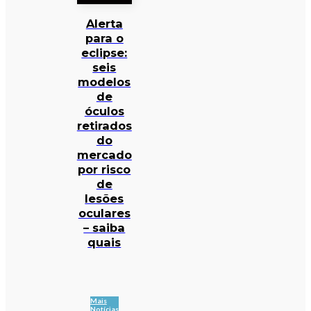
Alerta
para o
eclipse:
seis
modelos
de
óculos
retirados
do
mercado
por risco
de
lesões
oculares
– saiba
quais
Mais
Notícias