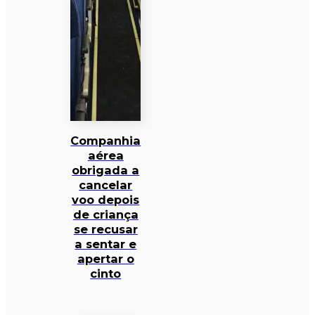
Companhia
aérea
obrigada a
cancelar
voo depois
de criança
se recusar
a sentar e
apertar o
cinto