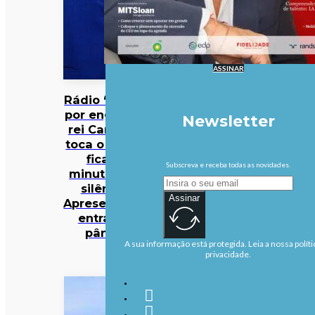
ASSINAR
Rádio “mata”
por engano o
Newsletter
rei Carlos III,
toca o hino e
fica 16
Subscreva e receba todas as novidades.
minutos em
silêncio.
Assinar
Apresentador
entra em
pânico
A sua informação está protegida. Leia a nossa políti
privacidade.