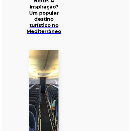
Norte. A
inspiração?
Um popular
destino
turístico no
Mediterrâneo