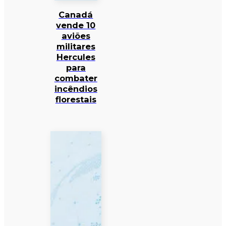
Canadá
vende 10
aviões
militares
Hercules
para
combater
incêndios
florestais