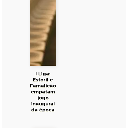
I Liga:
Estoril e
Famalicão
empatam
jogo
inaugural
da época