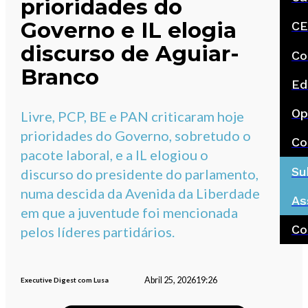
prioridades do
Governo e IL elogia
CE
discurso de Aguiar-
Co
Branco
Ed
Op
Livre, PCP, BE e PAN criticaram hoje
prioridades do Governo, sobretudo o
Co
pacote laboral, e a IL elogiou o
Su
discurso do presidente do parlamento,
numa descida da Avenida da Liberdade
As
em que a juventude foi mencionada
Co
pelos líderes partidários.
Abril 25, 2026
19:26
Executive Digest com Lusa