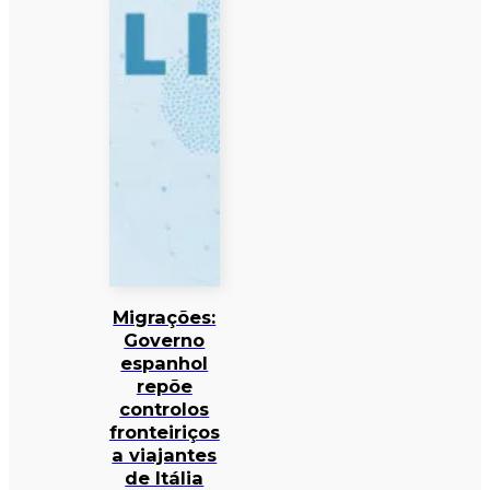
Migrações:
Governo
espanhol
repõe
controlos
fronteiriços
a viajantes
de Itália