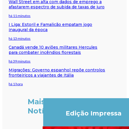
Wall Street em alta com dados de emprego a
afastarem espectro de subida de taxas de juro
há 11 minutos
I Liga: Estoril e Famalicão empatam jogo
inaugural da época
há 13 minutos
Canadá vende 10 aviões militares Hercules
para combater incêndios florestais
há 39 minutos
Migrações: Governo espanhol repõe controlos
fronteiriços a viajantes de Itália
há 1 hora
Mais
Notícias
Edição Impressa