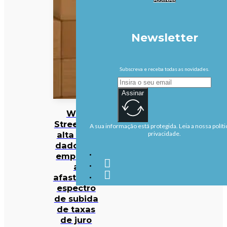
Newsletter
Subscreva e receba todas as novidades.
Assinar
Wall
Street em
A sua informação está protegida. Leia a nossa políti
alta com
privacidade.
dados de
emprego
a
afastarem
espectro
de subida
de taxas
de juro