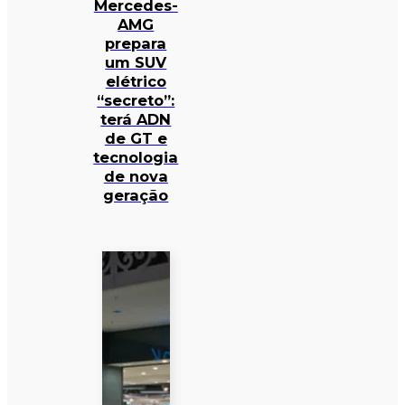
Mercedes-
AMG
prepara
um SUV
elétrico
“secreto”:
terá ADN
de GT e
tecnologia
de nova
geração