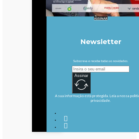
ASSINAR
Newsletter
Subscreva e receba todas as novidades.
Assinar
A sua informação está protegida. Leia a nossa políti
privacidade.