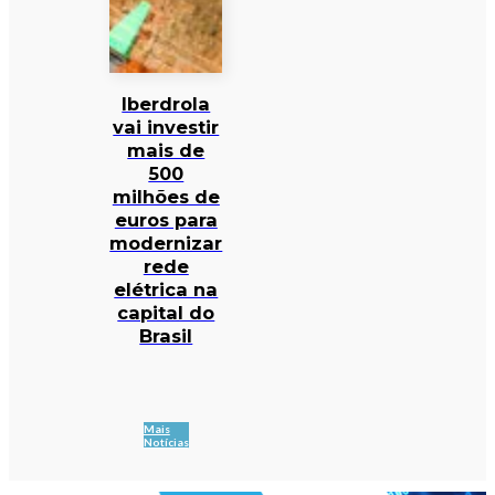
Iberdrola
vai investir
mais de
500
milhões de
euros para
modernizar
rede
elétrica na
capital do
Brasil
Mais
Notícias