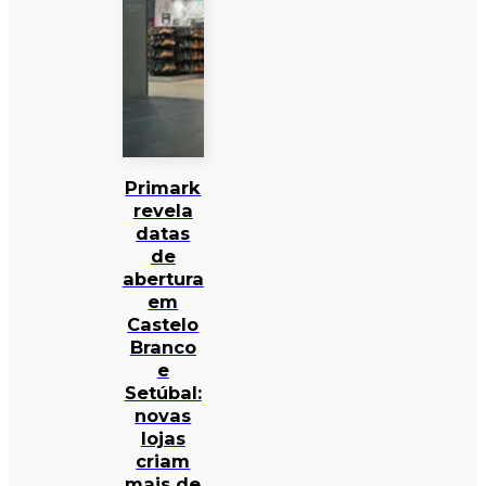
Primark
revela
datas
de
abertura
em
Castelo
Branco
e
Setúbal:
novas
lojas
criam
mais de