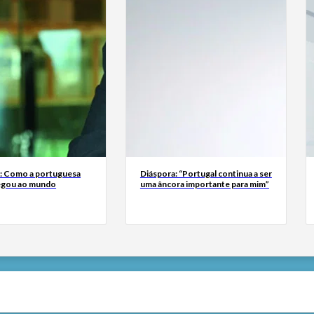
a: Como a portuguesa
Diáspora: “Portugal continua a ser
egou ao mundo
uma âncora importante para mim”