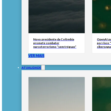
Novo presidente da Colômbia
OpenAI pa
promete combater
por risco “
narcoterrorismo “sem tréguas”
cibersegu
VER MAIS
ATUALIDADE