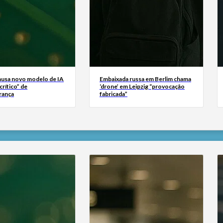
usa novo modelo de IA
Embaixada russa em Berlim chama
crítico” de
‘drone’ em Leipzig “provocação
rança
fabricada”