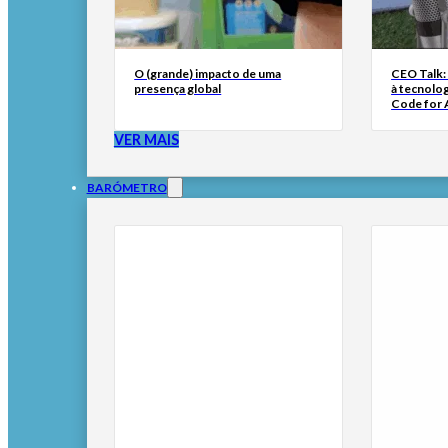
O (grande) impacto de uma
CEO Talk:
presença global
à tecnolog
Code for A
VER MAIS
BARÓMETRO