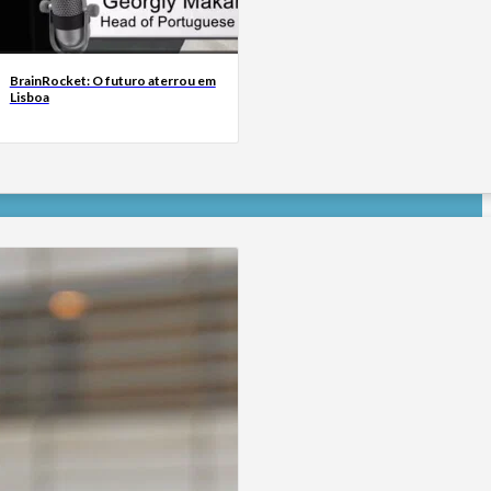
BrainRocket: O futuro aterrou em
Lisboa