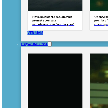
Novo presidente da Colômbia
OpenAI pa
promete combater
por risco “
narcoterrorismo “sem tréguas”
cibersegu
VER MAIS
EDIÇÃO IMPRESSA