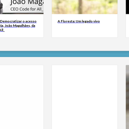
 Democratizar o acesso
A Floresta: Um legado vivo
ia, João Magalhães, da
ll_