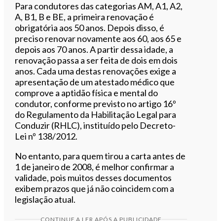
Para condutores das categorias AM, A1, A2,
A, B1, B e BE, a primeira renovação é
obrigatória aos 50 anos. Depois disso, é
preciso renovar novamente aos 60, aos 65 e
depois aos 70 anos. A partir dessa idade, a
renovação passa a ser feita de dois em dois
anos. Cada uma destas renovações exige a
apresentação de um atestado médico que
comprove a aptidão física e mental do
condutor, conforme previsto no artigo 16º
do Regulamento da Habilitação Legal para
Conduzir (RHLC), instituído pelo Decreto-
Lei nº 138/2012.
No entanto, para quem tirou a carta antes de
1 de janeiro de 2008, é melhor confirmar a
validade, pois muitos desses documentos
exibem prazos que já não coincidem com a
legislação atual.
CONTINUE A LER APÓS A PUBLICIDADE