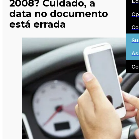
2008? Cuidado, a
Ed
data no documento
Op
está errada
Co
Su
As
Co