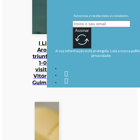
Subscreva e receba todas as novidades.
Assinar
I Liga:
Arouca
A sua informação está protegida. Leia a nossa políti
triunfa por
privacidade.
1-0 na
visita ao
Vitória de
Guimarães