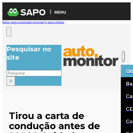
MENU
Saltar para o conteúdo principal
Ir para o footer
Pesquisar no
site
Úl
Pesquisar
×
Ba
Ca
CE
Tirou a carta de
Co
condução antes de