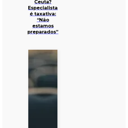
Ceuta?
Especialista
é taxativa:
“Não
estamos
preparados”