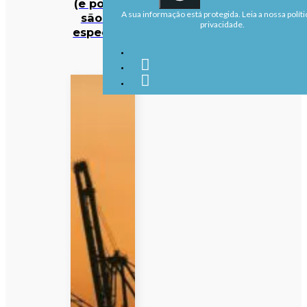
(e porque
A sua informação está protegida. Leia a nossa políti
são tão
privacidade.
especiais)