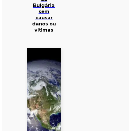
Bulgária
sem
causar
danos ou
vítimas