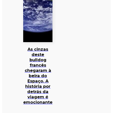
As cinzas
deste
bulldog
francês
chegaram à
beira do
Espaço. A
história por
detrás da
viagem é
emocionante