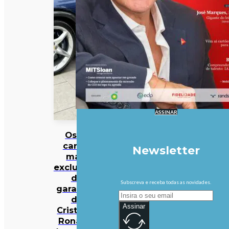
ASSINAR
Os 10
carros
Newsletter
mais
exclusivos
da
Subscreva e receba todas as novidades.
garagem
de
Assinar
Cristiano
Ronaldo