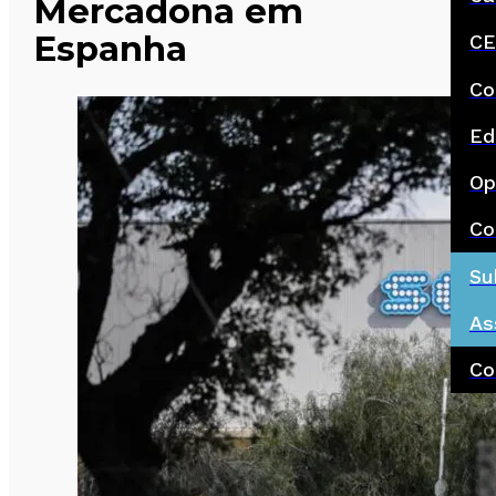
Mercadona em
Espanha
CE
Co
Ed
Op
Co
Su
As
Co