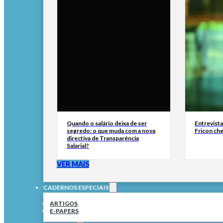
Quando o salário deixa de ser
Entrevist
segredo: o que muda com a nova
Fricon ch
directiva de Transparência
Salarial?
VER MAIS
CADERNOS ESPECIAIS
ARTIGOS
E-PAPERS