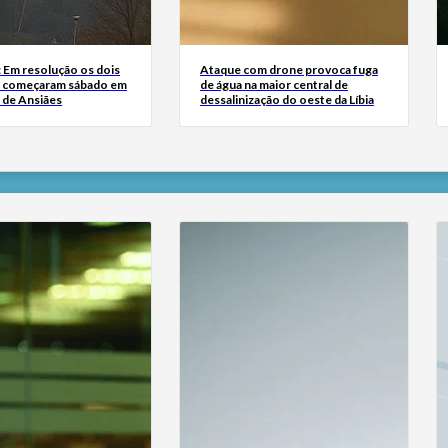
: Em resolução os dois
Ataque com drone provoca fuga
e começaram sábado em
de água na maior central de
 de Ansiães
dessalinização do oeste da Líbia