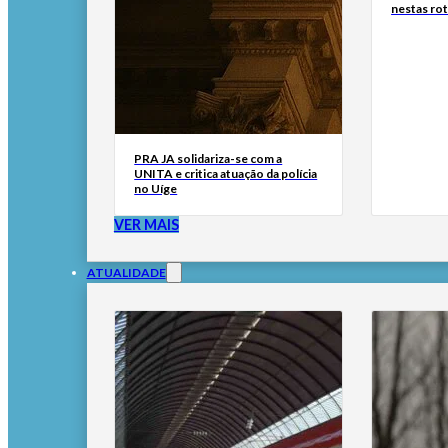
nestas ro
PRA JA solidariza-se com a
UNITA e critica atuação da polícia
no Uíge
VER MAIS
ATUALIDADE