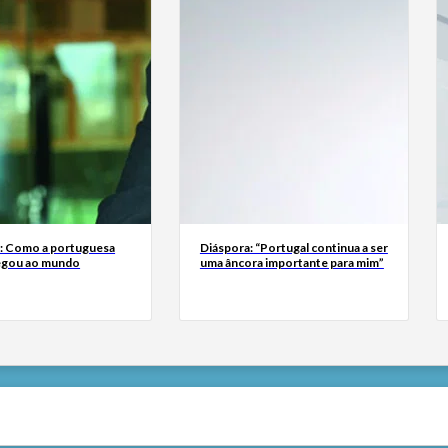
a: Como a portuguesa
Diáspora: “Portugal continua a ser
egou ao mundo
uma âncora importante para mim”