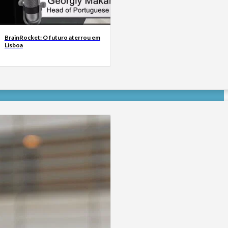
BrainRocket: O futuro aterrou em
Lisboa