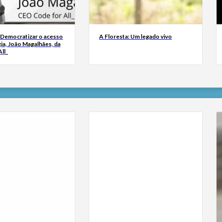
 Democratizar o acesso
A Floresta: Um legado vivo
ia, João Magalhães, da
ll_