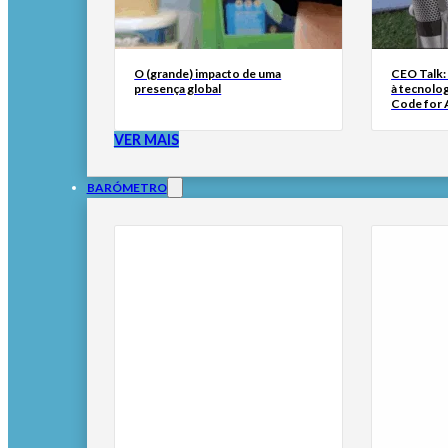
O (grande) impacto de uma
CEO Talk:
presença global
à tecnolog
Code for A
VER MAIS
BARÓMETRO