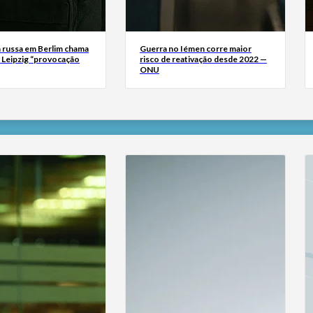
 russa em Berlim chama
Guerra no Iémen corre maior
m Leipzig “provocação
risco de reativação desde 2022 —
ONU