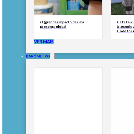
O (grande) impacto de uma
CEO Talk:
presença global
à tecnolog
Code for A
VER MAIS
BARÓMETRO