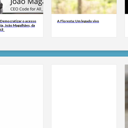
 Democratizar o acesso
A Floresta: Um legado vivo
ia, João Magalhães, da
ll_