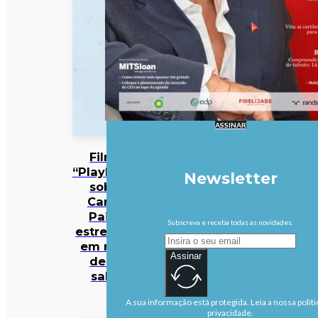
ASSINAR
Filme
“Playback”
Newsletter
sobre
Carlos
Paião
Subscreva e receba todas as novidades.
estreia-se
em mais
Assinar
de 50
salas
A sua informação está protegida. Leia a nossa políti
privacidade.