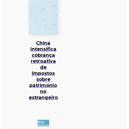
China
intensifica
cobrança
retroativa
de
impostos
sobre
património
no
estrangeiro
Mais
Notícias