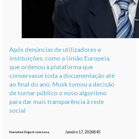
Após denúncias de utilizadores e
instituições, como a União Europeia,
que ordenou à plataforma que
conservasse toda a documentação até
ao final do ano, Musk tomou a decisão
de tornar público o novo algoritmo
para dar mais transparência à rede
social
Janeiro 17, 2026
8:45
Executive Digest com Lusa