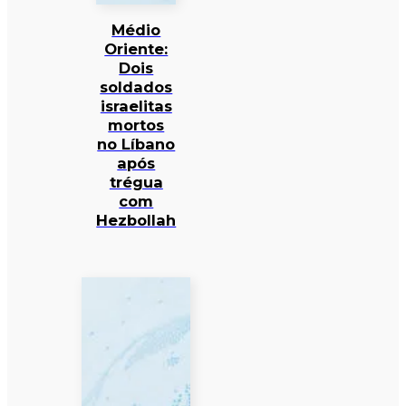
Médio
Oriente:
Dois
soldados
israelitas
mortos
no Líbano
após
trégua
com
Hezbollah