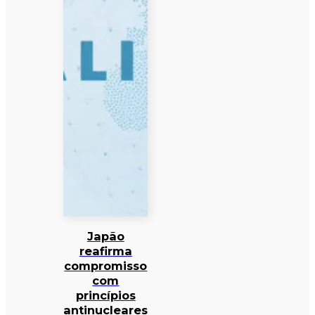
Japão
reafirma
compromisso
com
princípios
antinucleares