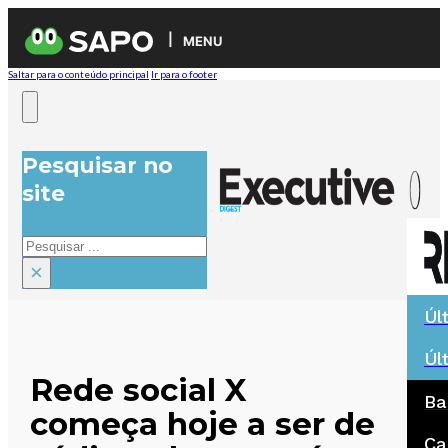
MENU
Saltar para o conteúdo principal
Ir para o footer
Pesquisar no
site
Pesquisar
×
Úl
Úl
Rede social X
Ba
começa hoje a ser de
Ca