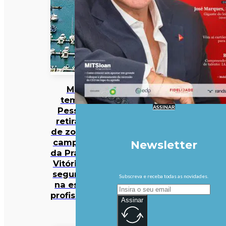
Mau
tempo:
ASSINAR
Pessoas
retiradas
de zona de
campismo
Newsletter
da Praia da
Vitória em
segurança
Subscreva e receba todas as novidades.
na escola
profissional
Assinar