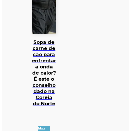
Sopa de
carne de
cão para
enfrentar
a onda
de calor?
É este o
conselho
dado na
Coreia
do Norte
Mais