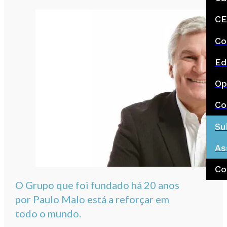
CE
Co
Ed
Op
Co
Su
As
Co
O Grupo que foi fundado há 20 anos
por Paulo Malo está a reforçar em
todo o mundo.