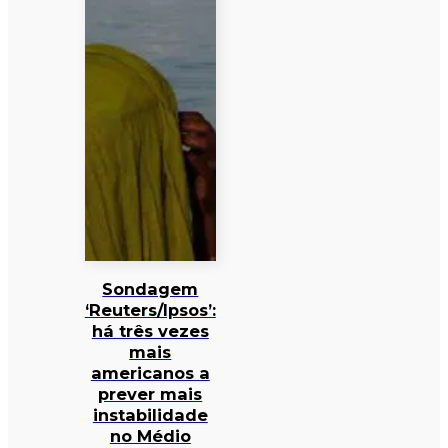
Sondagem
‘Reuters/Ipsos’:
há três vezes
mais
americanos a
prever mais
instabilidade
no Médio