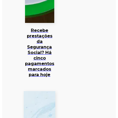
Recebe
prestações
da
Segurança
Social? Há
cinco
pagamentos
marcados
para hoje