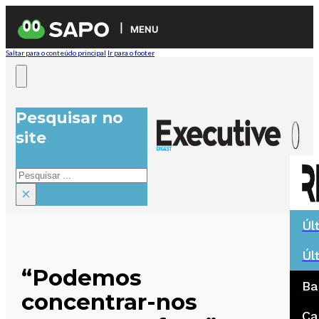
MENU
Saltar para o conteúdo principal
Ir para o footer
Pesquisar no
site
Pesquisar
×
Úl
Úl
“Podemos
Ba
concentrar-nos
Ca