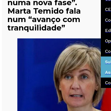
numa nova fase”.
Marta Temido fala
CE
num “avanço com
Co
tranquilidade”
Ed
Op
Co
Su
As
Co