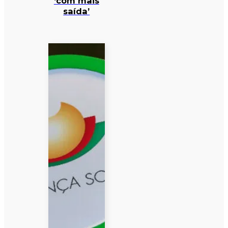
‘com mais
saída’