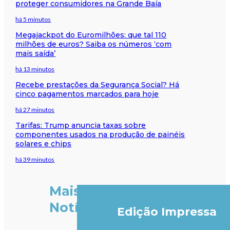
proteger consumidores na Grande Baía
há 5 minutos
Megajackpot do Euromilhões: que tal 110
milhões de euros? Saiba os números ‘com
mais saída’
há 13 minutos
Recebe prestações da Segurança Social? Há
cinco pagamentos marcados para hoje
há 27 minutos
Tarifas: Trump anuncia taxas sobre
componentes usados na produção de painéis
solares e chips
há 39 minutos
Mais
Notícias
Edição Impressa