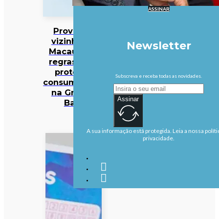
ASSINAR
Província
vizinha de
Newsletter
Macau com
regras para
proteger
Subscreva e receba todas as novidades.
consumidores
na Grande
Assinar
Baía
A sua informação está protegida. Leia a nossa políti
privacidade.