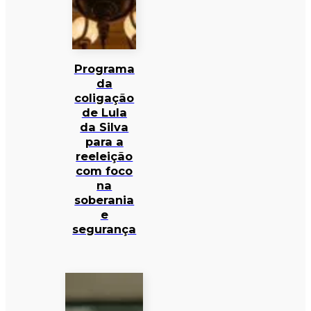
Programa
da
coligação
de Lula
da Silva
para a
reeleição
com foco
na
soberania
e
segurança