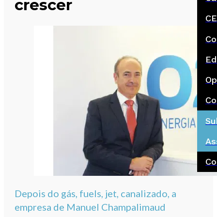
crescer
CE
Co
Ed
Op
Co
Su
As
Co
Depois do gás, fuels, jet, canalizado, a
empresa de Manuel Champalimaud