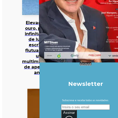
Elevador de
ouro, piscina
infinita e spa
de luxo: o
escritório
flutuante de
um
multimilionário
ASSINAR
de apenas 27
anos
Newsletter
Subscreva e receba todas as novidades.
Assinar