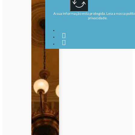
A sua informação está protegida. Leia a nossa políti
privacidade.