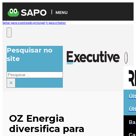
MENU
Saltar para o conteúdo principal
Ir para o footer
Pesquisar no
site
Pesquisar
×
Úl
Úl
OZ Energia
Ba
diversifica para
Ca