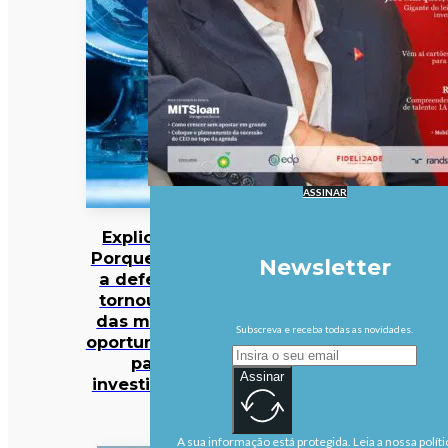
ASSINAR
Explicador:
Porque é que
Newsletter
a defesa se
tornou uma
das maiores
Subscreva e receba todas as novidades.
oportunidades
para
Assinar
investidores?
A sua informação está protegida. Leia a nossa políti