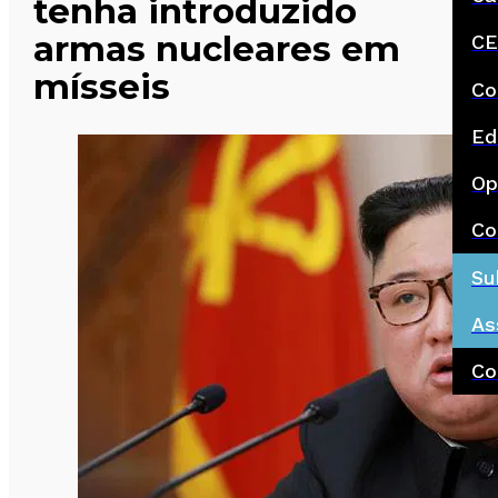
tenha introduzido
armas nucleares em
CE
mísseis
Co
Ed
Op
Co
Su
As
Co