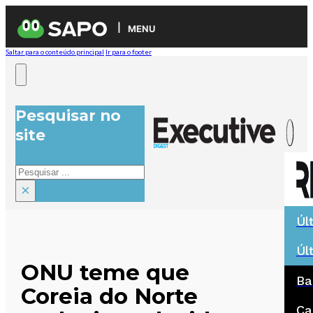
MENU
Saltar para o conteúdo principal
Ir para o footer
Pesquisar no
site
Pesquisar
×
Úl
Úl
ONU teme que
Ba
Coreia do Norte
Ca