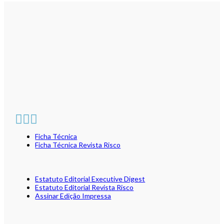
Ficha Técnica
Ficha Técnica Revista Risco
Estatuto Editorial Executive Digest
Estatuto Editorial Revista Risco
Assinar Edição Impressa