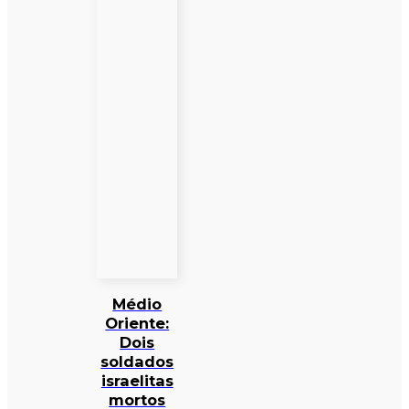
Médio
Oriente:
Dois
soldados
israelitas
mortos