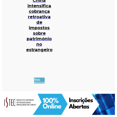
China
intensifica
cobrança
retroativa
de
impostos
sobre
património
no
estrangeiro
Mais
Notícias