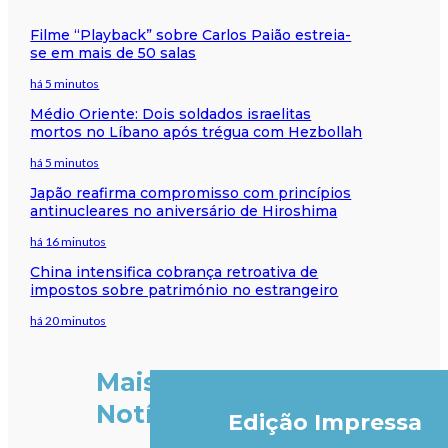
Filme “Playback” sobre Carlos Paião estreia-
se em mais de 50 salas
há 5 minutos
Médio Oriente: Dois soldados israelitas
mortos no Líbano após trégua com Hezbollah
há 5 minutos
Japão reafirma compromisso com princípios
antinucleares no aniversário de Hiroshima
há 16 minutos
China intensifica cobrança retroativa de
impostos sobre património no estrangeiro
há 20 minutos
Mais
Notícias
Edição Impressa