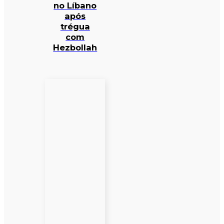
no Líbano
após
trégua
com
Hezbollah