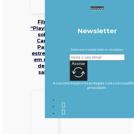
ASSINAR
Filme
“Playback”
Newsletter
sobre
Carlos
Paião
Subscreva e receba todas as novidades.
estreia-se
em mais
Assinar
de 50
salas
A sua informação está protegida. Leia a nossa políti
privacidade.