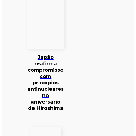
Japão
reafirma
compromisso
com
princípios
antinucleares
no
aniversário
de Hiroshima