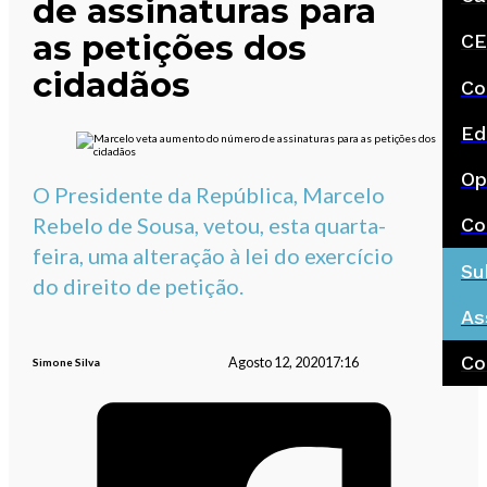
de assinaturas para
as petições dos
CE
cidadãos
Co
Ed
Op
O Presidente da República, Marcelo
Rebelo de Sousa, vetou, esta quarta-
Co
feira, uma alteração à lei do exercício
Su
do direito de petição.
As
Co
Agosto 12, 2020
17:16
Simone Silva