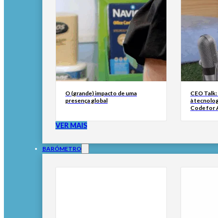
O (grande) impacto de uma
CEO Talk:
presença global
à tecnolog
Code for A
VER MAIS
BARÓMETRO