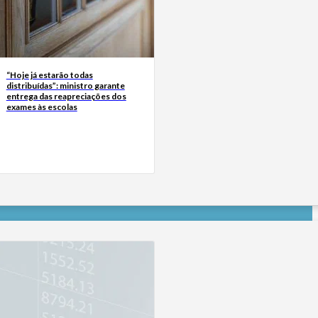
“Hoje já estarão todas
distribuídas”: ministro garante
entrega das reapreciações dos
exames às escolas