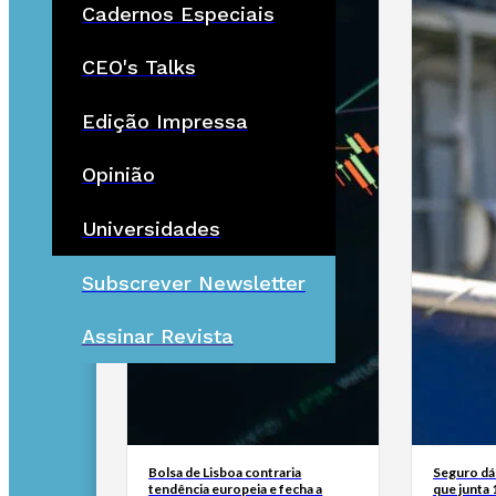
Cadernos Especiais
CEO's Talks
Edição Impressa
Opinião
Universidades
Subscrever Newsletter
Assinar Revista
Bolsa de Lisboa contraria
Seguro dá 
tendência europeia e fecha a
que junta 