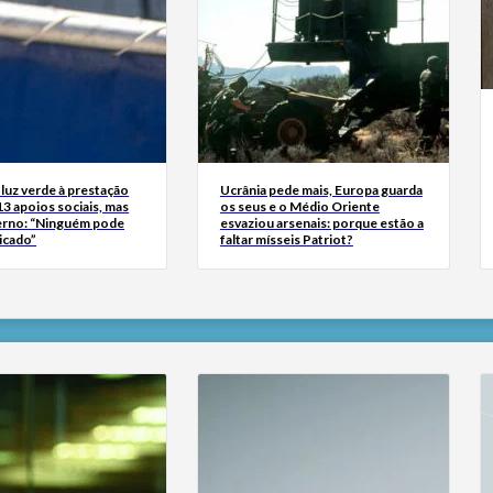
luz verde à prestação
Ucrânia pede mais, Europa guarda
13 apoios sociais, mas
os seus e o Médio Oriente
erno: “Ninguém pode
esvaziou arsenais: porque estão a
icado”
faltar mísseis Patriot?