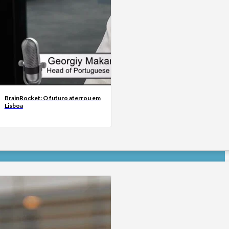
BrainRocket: O futuro aterrou em
Lisboa