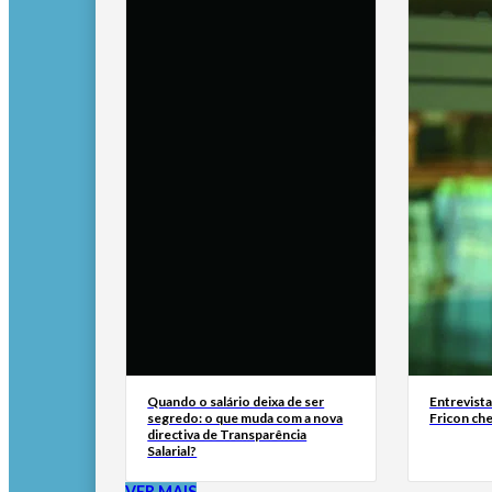
Quando o salário deixa de ser
Entrevist
segredo: o que muda com a nova
Fricon ch
directiva de Transparência
Salarial?
VER MAIS