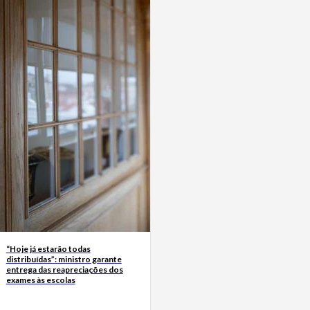
“Hoje já estarão todas
distribuídas”: ministro garante
entrega das reapreciações dos
exames às escolas