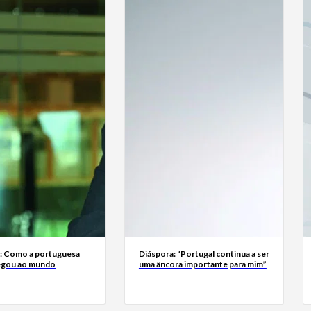
a: Como a portuguesa
Diáspora: “Portugal continua a ser
egou ao mundo
uma âncora importante para mim”