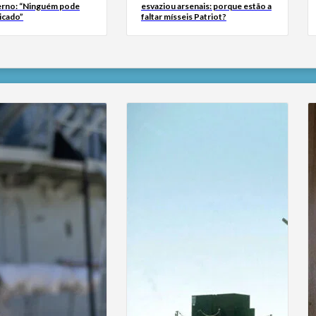
erno: “Ninguém pode
esvaziou arsenais: porque estão a
icado”
faltar mísseis Patriot?