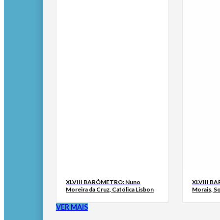
XLVIII BARÓMETRO: Nuno
XLVIII B
Moreira da Cruz, Católica Lisbon
Morais, S
VER MAIS