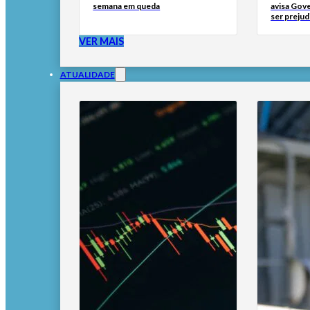
semana em queda
avisa Gov
ser prejud
VER MAIS
ATUALIDADE