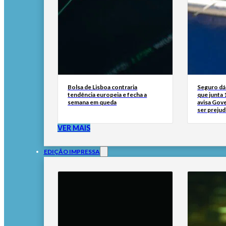
Bolsa de Lisboa contraria
Seguro dá 
tendência europeia e fecha a
que junta 
semana em queda
avisa Gov
ser prejud
VER MAIS
EDIÇÃO IMPRESSA