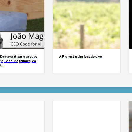
 Democratizar o acesso
A Floresta: Um legado vivo
ia, João Magalhães, da
ll_