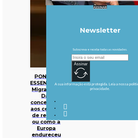
ASSINAR
Newsletter
Subscreva e receba todas as novidades.
Assinar
PONTOS
ESSENCIAIS:
A sua informação está protegida. Leia a nossa políti
Migrações:
privacidade.
Das
concertinas
aos centros
de retorno
ou como a
Europa
endureceu