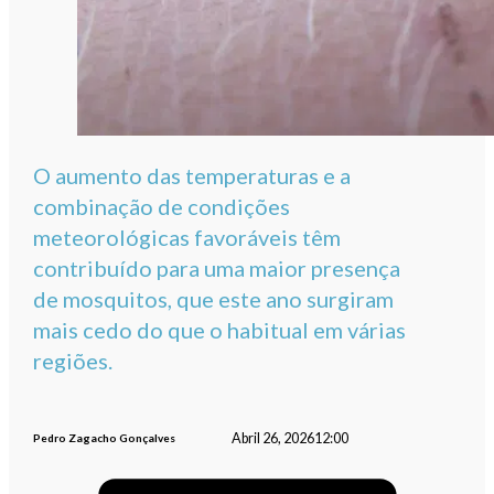
O aumento das temperaturas e a
combinação de condições
meteorológicas favoráveis têm
contribuído para uma maior presença
de mosquitos, que este ano surgiram
mais cedo do que o habitual em várias
regiões.
Abril 26, 2026
12:00
Pedro Zagacho Gonçalves