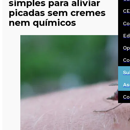
simples para aliviar
picadas sem cremes
CE
nem químicos
Co
Ed
Op
Co
Su
As
Co