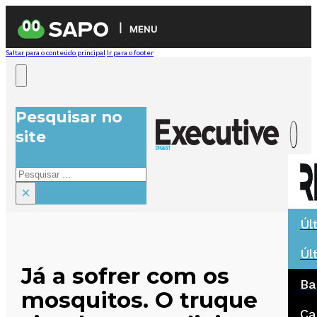
MENU
Saltar para o conteúdo principal
Ir para o footer
Pesquisar no
site
Pesquisar
×
Úl
Úl
Já a sofrer com os
Ba
mosquitos. O truque
Ca