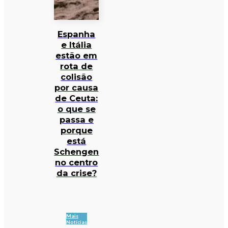
Espanha
e Itália
estão em
rota de
colisão
por causa
de Ceuta:
o que se
passa e
porque
está
Schengen
no centro
da crise?
Mais
Notícias