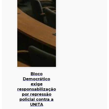
Bloco
Democrático
exige
responsabilização
por repressão
policial contra a
UNITA