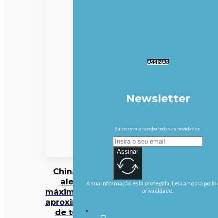
ASSINAR
Newsletter
Subscreva e receba todas as novidades.
Assinar
China em
alerta
A sua informação está protegida. Leia a nossa políti
máximo com
privacidade.
aproximação
de tufão