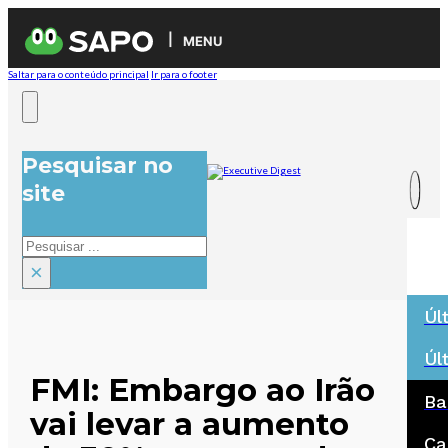
MENU
Saltar para o conteúdo principal
Ir para o footer
Pesquisar no
site
Pesquisar
×
Úl
Úl
FMI: Embargo ao Irão
Ba
vai levar a aumento
Ca