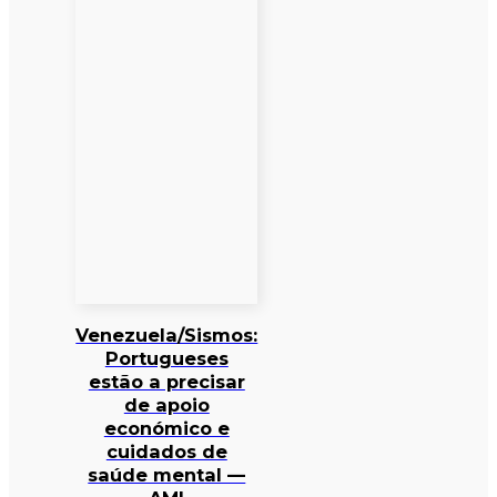
Venezuela/Sismos:
Portugueses
estão a precisar
de apoio
económico e
cuidados de
saúde mental —