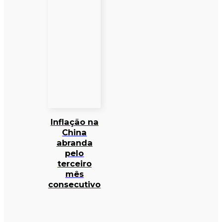
Inflação na
China
abranda
pelo
terceiro
mês
consecutivo