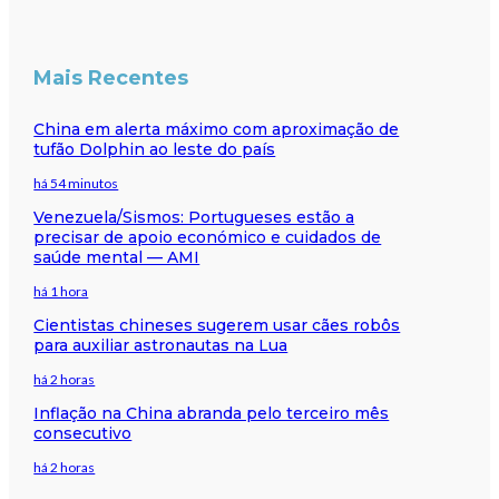
Mais Recentes
China em alerta máximo com aproximação de
tufão Dolphin ao leste do país
há 54 minutos
Venezuela/Sismos: Portugueses estão a
precisar de apoio económico e cuidados de
saúde mental — AMI
há 1 hora
Cientistas chineses sugerem usar cães robôs
para auxiliar astronautas na Lua
há 2 horas
Inflação na China abranda pelo terceiro mês
consecutivo
há 2 horas