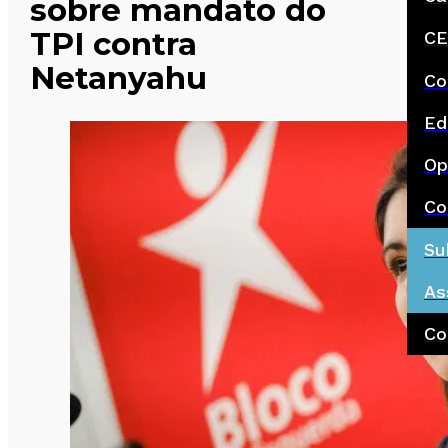
sobre mandato do
TPI contra
CE
Netanyahu
Co
Ed
Op
Co
Su
As
Co