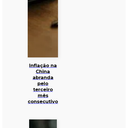
Inflação na
China
abranda
pelo
terceiro
mês
consecutivo