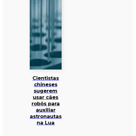
Cientistas
chineses
sugerem
usar cães
robôs para
auxiliar
astronautas
na Lua