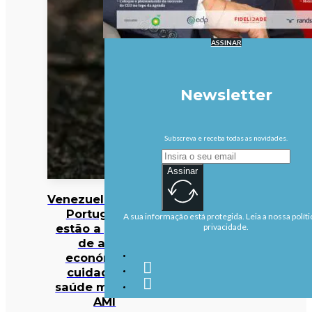
ASSINAR
Newsletter
Subscreva e receba todas as novidades.
Assinar
Venezuela/Sismos:
Portugueses
A sua informação está protegida. Leia a nossa políti
estão a precisar
privacidade.
de apoio
económico e
cuidados de
saúde mental —
AMI