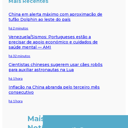
Mais Recentes
China em alerta máximo com aproximação de
tufão Dolphin ao leste do país
há 2 minutos
Venezuela/Sismos: Portugueses estão a
precisar de apoio económico e cuidados de
saúde mental — AMI
há 32 minutos
Cientistas chineses sugerem usar cães robôs
para auxiliar astronautas na Lua
há 1 hora
Inflação na China abranda pelo terceiro mês
consecutivo
há 1 hora
Mais
Notícias