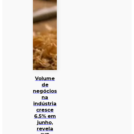
Volume
de
negócios
na
indústria
cresce
6,5% em
junho,
revela