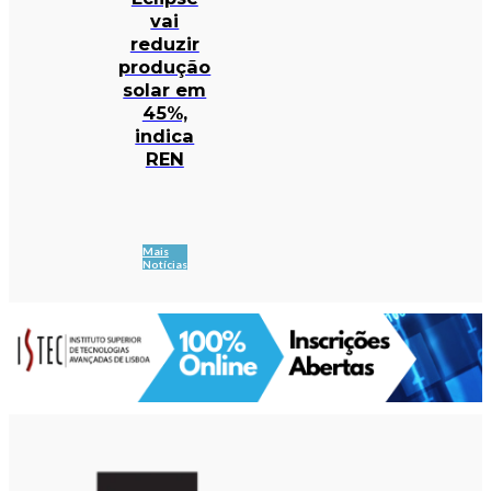
vai
reduzir
produção
solar em
45%,
indica
REN
Mais
Notícias