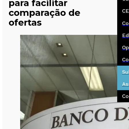
para facilitar
comparação de
CE
ofertas
Co
Ed
Op
Co
Su
As
Co