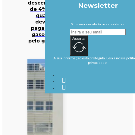
descem mais
Newsletter
de 4%. Veja
quanto
deveria
Subscreva e receba todas as novidades.
pagar pela
gasolina e
Assinar
pelo gasóleo
A sua informação está protegida. Leia a nossa políti
privacidade.