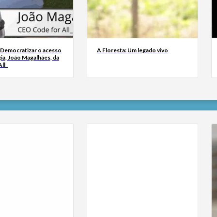
 Democratizar o acesso
A Floresta: Um legado vivo
ia, João Magalhães, da
ll_