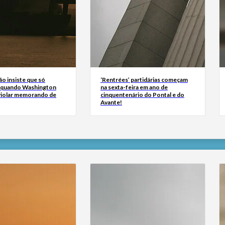
ão insiste que só
‘Rentrées’ partidárias começam
 quando Washington
na sexta-feira em ano de
 violar memorando de
cinquentenário do Pontal e do
Avante!