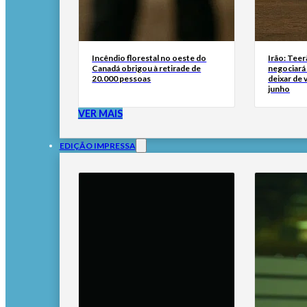
Incêndio florestal no oeste do
Irão: Teer
Canadá obrigou à retirade de
negociará
20.000 pessoas
deixar de
junho
VER MAIS
EDIÇÃO IMPRESSA