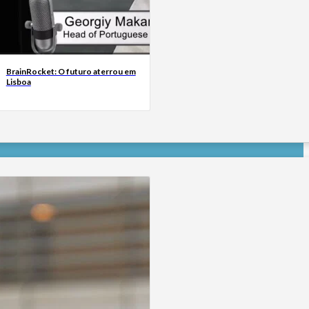
BrainRocket: O futuro aterrou em
Lisboa