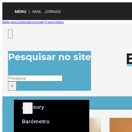
MENU
MAIL
JORNAIS
Saltar para o conteúdo principal
Ir para o footer
Pesquisar no site
Pesquisar
×
Advisory
ÚLTIMAS
Barómetro