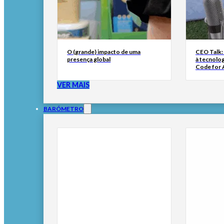
O (grande) impacto de uma
CEO Talk:
presença global
à tecnolog
Code for A
VER MAIS
BARÓMETRO