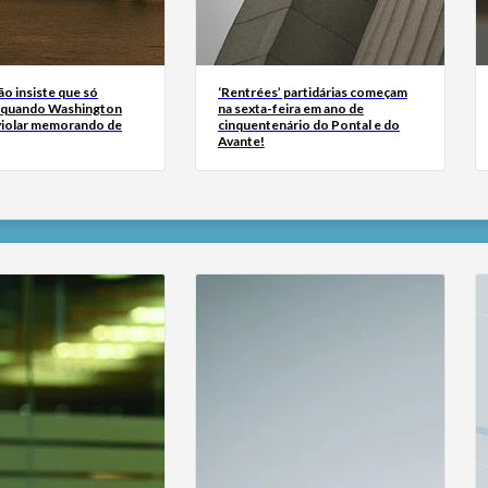
ão insiste que só
‘Rentrées’ partidárias começam
 quando Washington
na sexta-feira em ano de
 violar memorando de
cinquentenário do Pontal e do
Avante!