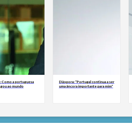
a: Como a portuguesa
Diáspora: “Portugal continua a ser
egou ao mundo
uma âncora importante para mim”