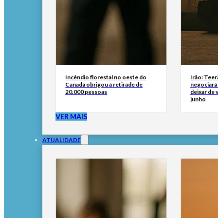
Incêndio florestal no oeste do
Irão: Teer
Canadá obrigou à retirade de
negociará
20.000 pessoas
deixar de
junho
VER MAIS
ATUALIDADE