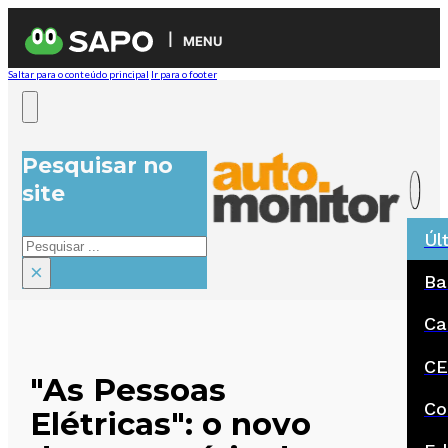
MENU
Saltar para o conteúdo principal
Ir para o footer
Pesquisar no
site
Úl
Pesquisar
×
Ba
Ca
CE
"As Pessoas
Co
Elétricas": o novo