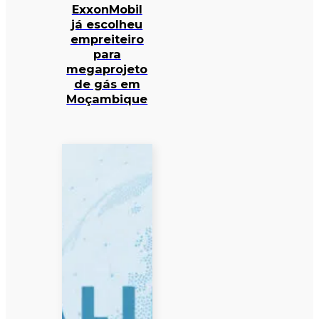
ExxonMobil
já escolheu
empreiteiro
para
megaprojeto
de gás em
Moçambique