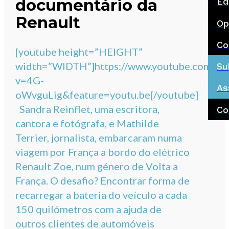
documentário da
Ed
Renault
Op
Co
[youtube height=”HEIGHT”
width=”WIDTH”]https://www.youtube.com/wa
Su
v=4G-
As
oWvguLig&feature=youtu.be[/youtube]
Sandra Reinflet, uma escritora,
Co
cantora e fotógrafa, e Mathilde
Terrier, jornalista, embarcaram numa
viagem por França a bordo do elétrico
Renault Zoe, num género de Volta a
França. O desafio? Encontrar forma de
recarregar a bateria do veículo a cada
150 quilómetros com a ajuda de
outros clientes de automóveis