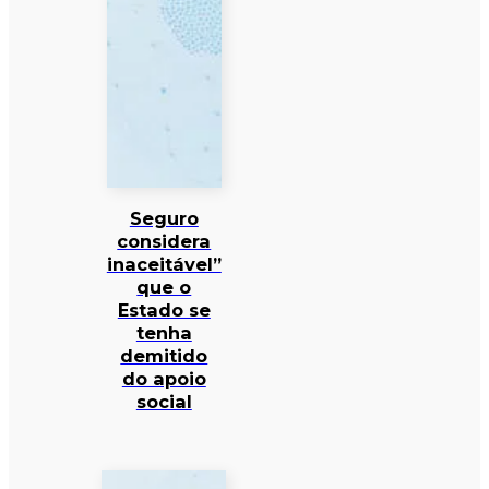
Seguro
considera
inaceitável”
que o
Estado se
tenha
demitido
do apoio
social