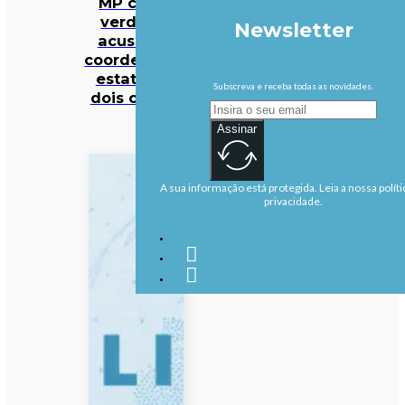
MP cabo-
verdiano
Newsletter
acusa ex-
coordenador
estatal de
Subscreva e receba todas as novidades.
dois crimes
Assinar
A sua informação está protegida. Leia a nossa políti
privacidade.