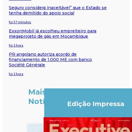
Seguro considera inaceitável” que o Estado se
tenha demitido do apoio social
há 57 minutos
ExxonMobil já escolheu empreiteiro para
megaprojeto de gás em Moçambique
há 1 hora
PR angolano autoriza acordo de
financiamento de 1.000 ME com banco
Société Générale
há 1 hora
Mais
Notícias
Edição Impressa