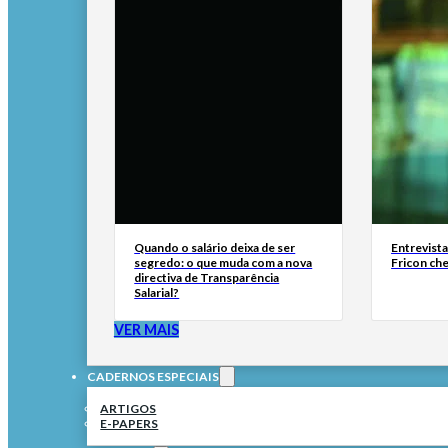
Quando o salário deixa de ser
Entrevist
segredo: o que muda com a nova
Fricon ch
directiva de Transparência
Salarial?
VER MAIS
CADERNOS ESPECIAIS
ARTIGOS
E-PAPERS