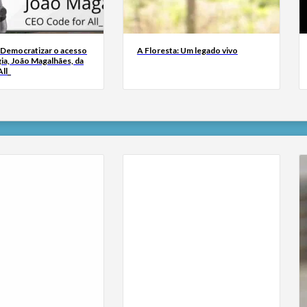
 Democratizar o acesso
A Floresta: Um legado vivo
ia, João Magalhães, da
ll_