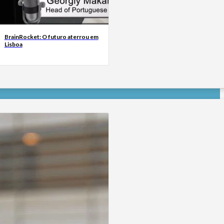
BrainRocket: O futuro aterrou em
Lisboa