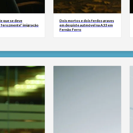
e que se deve
Dois mortos e dois ferdos graves
 ferozmente” imigração
em despiste autmóvel na A33 em
Fernão Ferro