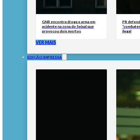
GNR encontra droga e arma em
PR defend
acidente na zona do Seixal que
“combater
provocou dois mortos
ilegal
VER MAIS
EDIÇÃO IMPRESSA