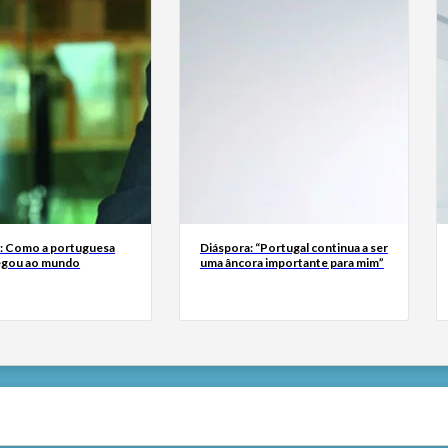
a: Como a portuguesa
Diáspora: “Portugal continua a ser
egou ao mundo
uma âncora importante para mim”