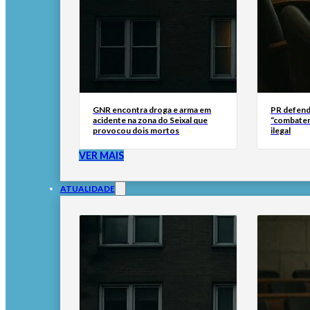
GNR encontra droga e arma em
PR defend
acidente na zona do Seixal que
“combater
provocou dois mortos
ilegal
VER MAIS
ATUALIDADE