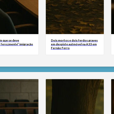
e que se deve
Dois mortos e dois ferdos graves
 ferozmente” imigração
em despiste autmóvel na A33 em
Fernão Ferro