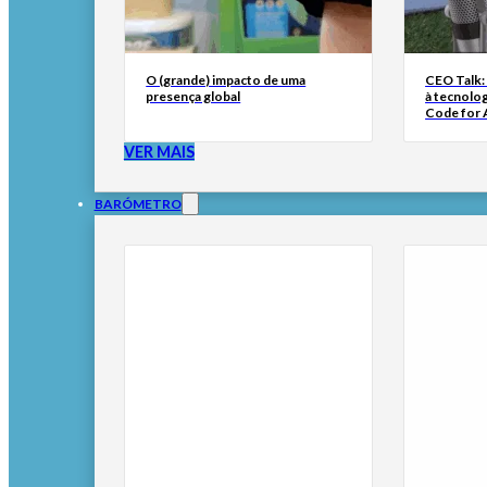
O (grande) impacto de uma
CEO Talk:
presença global
à tecnolog
Code for A
VER MAIS
BARÓMETRO