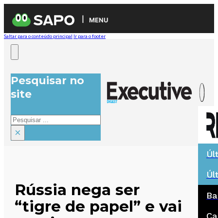
MENU
Saltar para o conteúdo principal
Ir para o footer
Pesquisar no
site
Pesquisar
×
Úl
Úl
Rússia nega ser
Ba
“tigre de papel” e vai
Ca