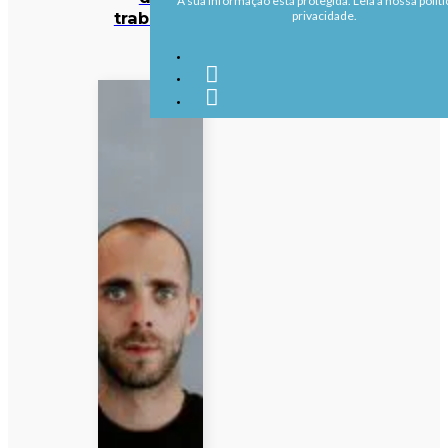
A sua informação está protegida. Leia a nossa políti
trabalho
privacidade.