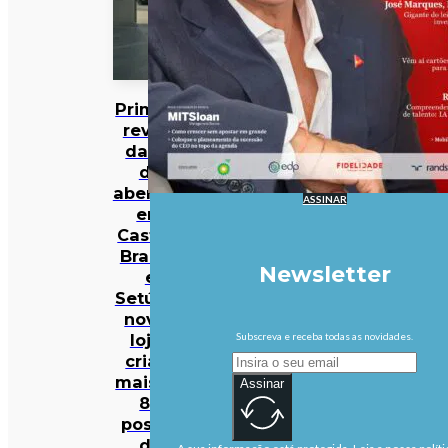
Primark
revela
datas
de
abertura
ASSINAR
em
Castelo
Branco
Newsletter
e
Setúbal:
novas
lojas
Subscreva e receba todas as novidades.
criam
mais de
Assinar
80
postos
de