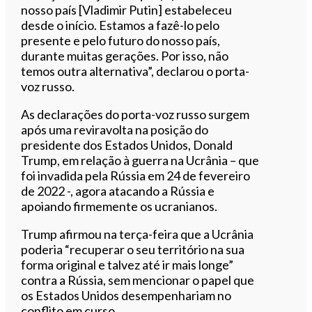
nosso país [Vladimir Putin] estabeleceu
desde o início. Estamos a fazê-lo pelo
presente e pelo futuro do nosso país,
durante muitas gerações. Por isso, não
temos outra alternativa”, declarou o porta-
voz russo.
As declarações do porta-voz russo surgem
após uma reviravolta na posição do
presidente dos Estados Unidos, Donald
Trump, em relação à guerra na Ucrânia – que
foi invadida pela Rússia em 24 de fevereiro
de 2022 -, agora atacando a Rússia e
apoiando firmemente os ucranianos.
Trump afirmou na terça-feira que a Ucrânia
poderia “recuperar o seu território na sua
forma original e talvez até ir mais longe”
contra a Rússia, sem mencionar o papel que
os Estados Unidos desempenhariam no
conflito em curso.