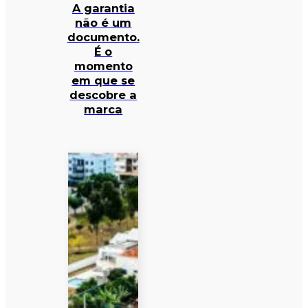
A garantia
não é um
documento.
É o
momento
em que se
descobre a
marca