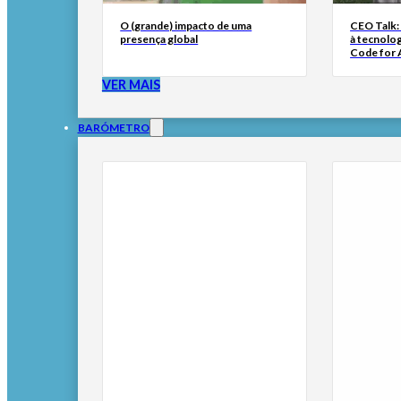
O (grande) impacto de uma
CEO Talk:
presença global
à tecnolog
Code for A
VER MAIS
BARÓMETRO