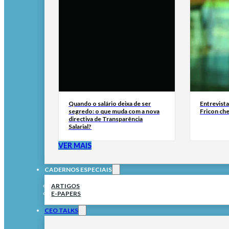
Quando o salário deixa de ser
Entrevist
segredo: o que muda com a nova
Fricon ch
directiva de Transparência
Salarial?
VER MAIS
CADERNOS ESPECIAIS
ARTIGOS
E-PAPERS
CEO TALKS