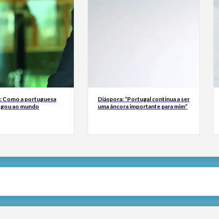
a: Como a portuguesa
Diáspora: “Portugal continua a ser
egou ao mundo
uma âncora importante para mim”