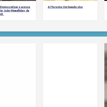
 Democratizar o acesso
A Floresta: Um legado vivo
ia, João Magalhães, da
ll_