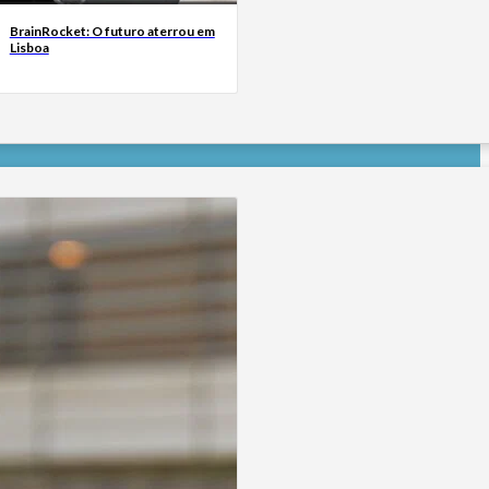
BrainRocket: O futuro aterrou em
Lisboa