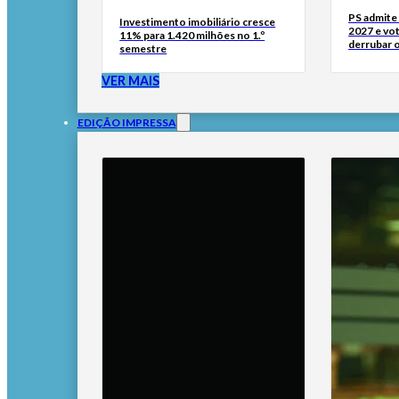
PS admite 
Investimento imobiliário cresce
2027 e vo
11% para 1.420 milhões no 1.º
derrubar 
semestre
VER MAIS
EDIÇÃO IMPRESSA