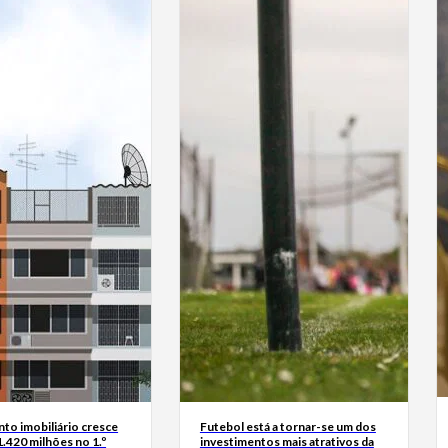
to imobiliário cresce
Futebol está a tornar-se um dos
.420 milhões no 1.º
investimentos mais atrativos da