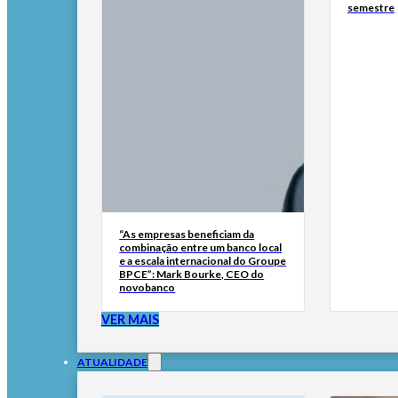
semestre
“As empresas beneficiam da
combinação entre um banco local
e a escala internacional do Groupe
BPCE”: Mark Bourke, CEO do
novobanco
VER MAIS
ATUALIDADE