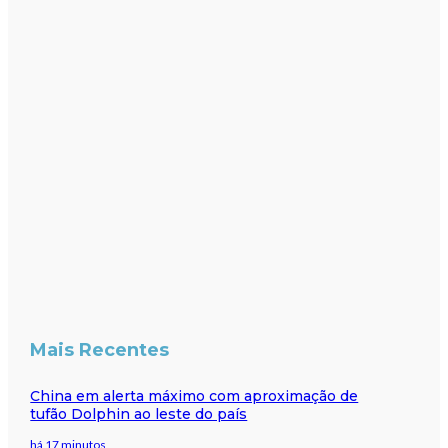
Mais Recentes
China em alerta máximo com aproximação de
tufão Dolphin ao leste do país
há 17 minutos