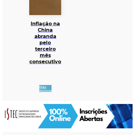
Inflação na
China
abranda
pelo
terceiro
mês
consecutivo
Mais
Notícias