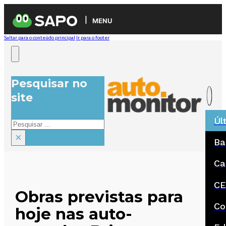
MENU
Saltar para o conteúdo principal
Ir para o footer
Pesquisar no
site
Úl
Pesquisar
×
Ba
Ca
CE
Obras previstas para
Co
hoje nas auto-