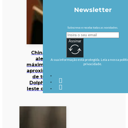
Newsletter
Subscreva e receba todas as novidades.
Assinar
China em
alerta
A sua informação está protegida. Leia a nossa políti
máximo com
privacidade.
aproximação
de tufão
Dolphin ao
leste do país