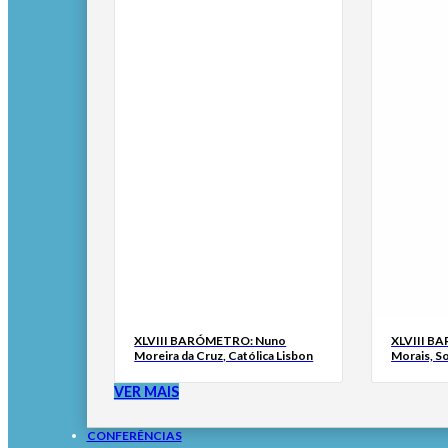
XLVIII BARÓMETRO: Nuno
XLVIII B
Moreira da Cruz, Católica Lisbon
Morais, S
VER MAIS
CONFERÊNCIAS