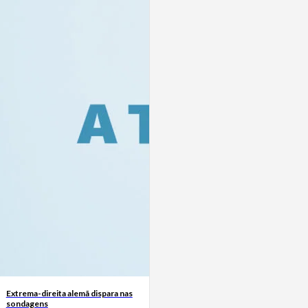
Extrema-direita alemã dispara nas
sondagens