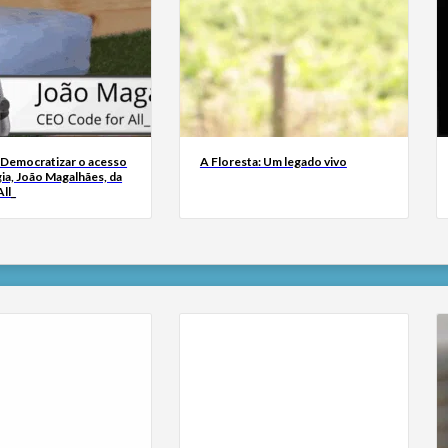
 Democratizar o acesso
A Floresta: Um legado vivo
ia, João Magalhães, da
ll_