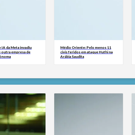
 IA da Meta invadiu
Médio Oriente: Pelo menos 11
e outra empresa de
civis feridos em ataque Huthi na
tónoma
Arábia Saudita