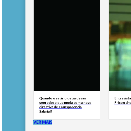
Quando o salário deixa de ser
Entrevist
segredo: o que muda com a nova
Fricon ch
directiva de Transparência
Salarial?
VER MAIS