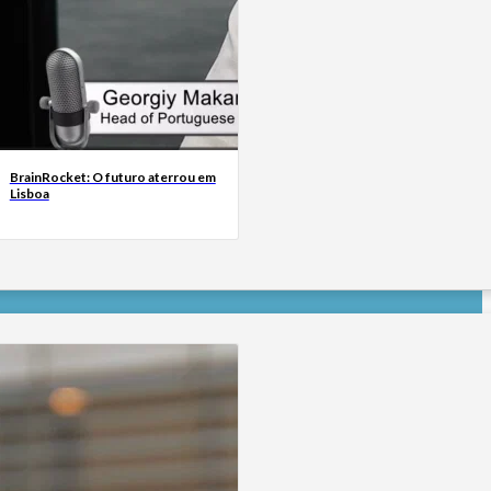
BrainRocket: O futuro aterrou em
Lisboa