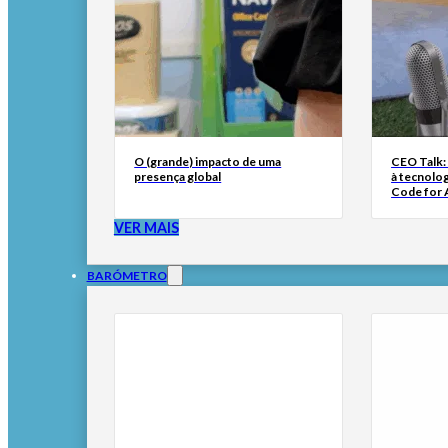
O (grande) impacto de uma
CEO Talk:
presença global
à tecnolog
Code for A
VER MAIS
BARÓMETRO