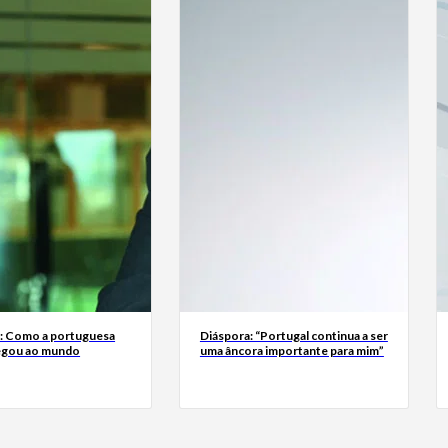
a: Como a portuguesa
Diáspora: “Portugal continua a ser
egou ao mundo
uma âncora importante para mim”