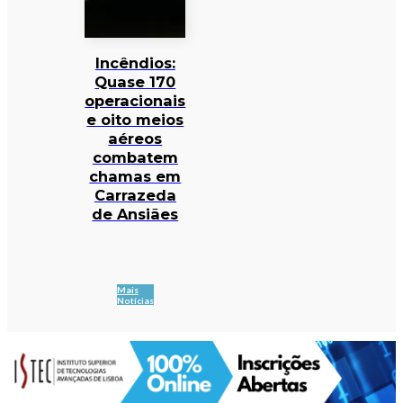
Incêndios:
Quase 170
operacionais
e oito meios
aéreos
combatem
chamas em
Carrazeda
de Ansiães
Mais
Notícias