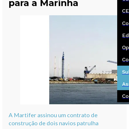
para a Marinha
CE
Co
Ed
Op
Co
Su
As
Co
A Martifer assinou um contrato de
construção de dois navios patrulha