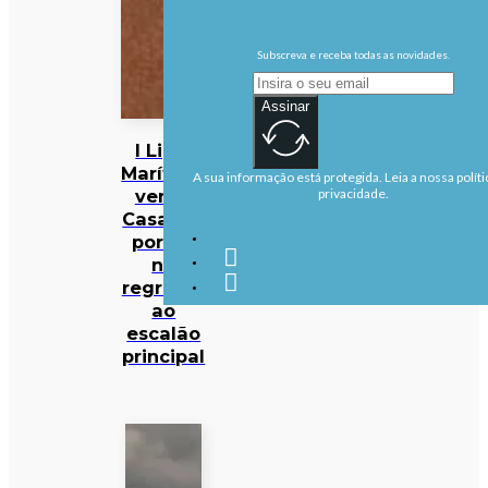
Subscreva e receba todas as novidades.
Assinar
I Liga:
Marítimo
A sua informação está protegida. Leia a nossa políti
vence
privacidade.
Casa Pia
por 1-0
no
regresso
ao
escalão
principal