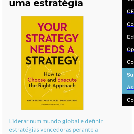
uma estratégia
CE
Co
Ed
Op
Co
Su
As
Co
Liderar num mundo global e definir
estratégias vencedoras perante a