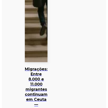
Migrações:
Entre
8.000 e
11.000
migrantes
continuam
em Ceuta
—