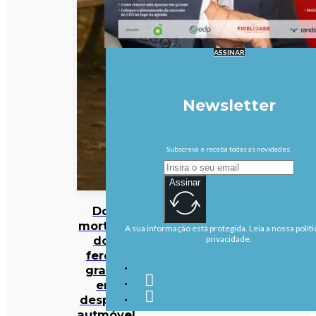
ASSINAR
Newsletter
Subscreva e receba todas as novidades.
Assinar
Dois
mortos e
A sua informação está protegida. Leia a nossa políti
dois
privacidade.
ferdos
graves
em
despiste
autmóvel