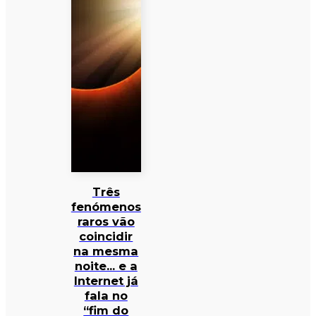
Três
fenómenos
raros vão
coincidir
na mesma
noite… e a
Internet já
fala no
“fim do