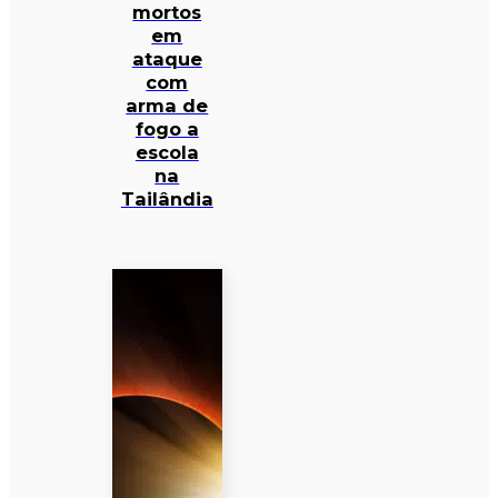
mortos
em
ataque
com
arma de
fogo a
escola
na
Tailândia