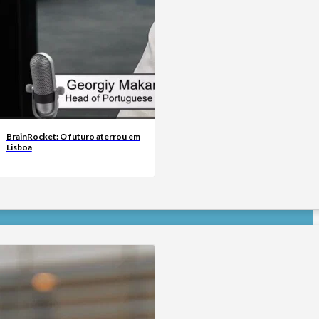
BrainRocket: O futuro aterrou em
Lisboa