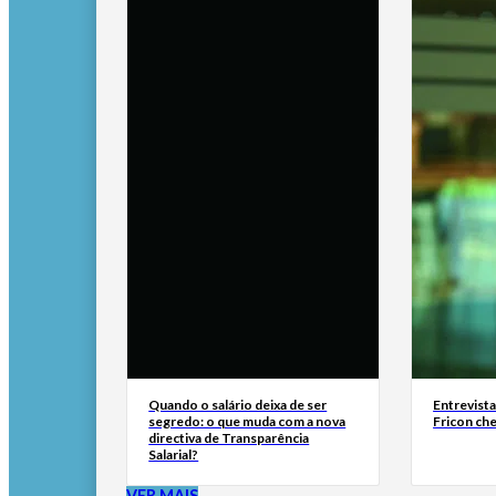
Quando o salário deixa de ser
Entrevist
segredo: o que muda com a nova
Fricon ch
directiva de Transparência
Salarial?
VER MAIS