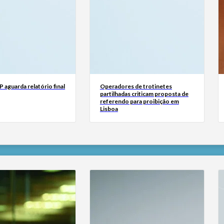
 aguarda relatório final
Operadores de trotinetes
partilhadas criticam proposta de
referendo para proibição em
Lisboa