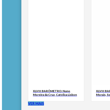
XLVIII BARÓMETRO: Nuno
XLVIII B
Moreira da Cruz, Católica Lisbon
Morais, S
VER MAIS