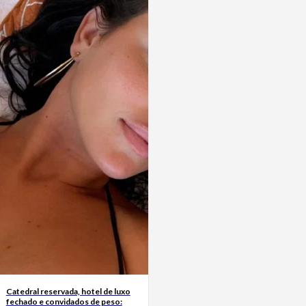
Catedral reservada, hotel de luxo
fechado e convidados de peso: