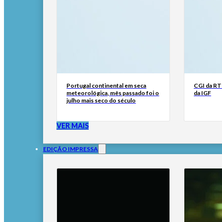
Portugal continental em seca
CGI da RTP
meteorológica, mês passado foi o
da IGF
julho mais seco do século
VER MAIS
EDIÇÃO IMPRESSA