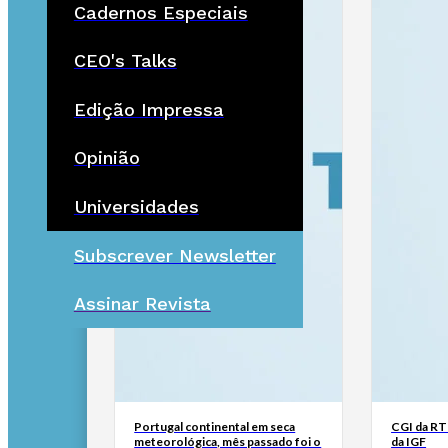
Cadernos Especiais
CEO's Talks
Edição Impressa
Opinião
Universidades
Subscrever Newsletter
Assinar Revista
Portugal continental em seca
CGI da RTP
meteorológica, mês passado foi o
da IGF