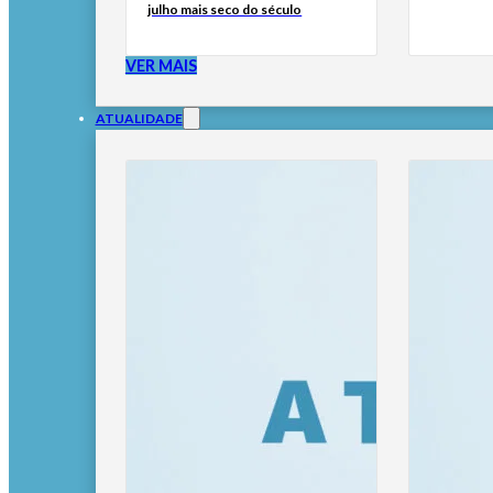
julho mais seco do século
VER MAIS
ATUALIDADE