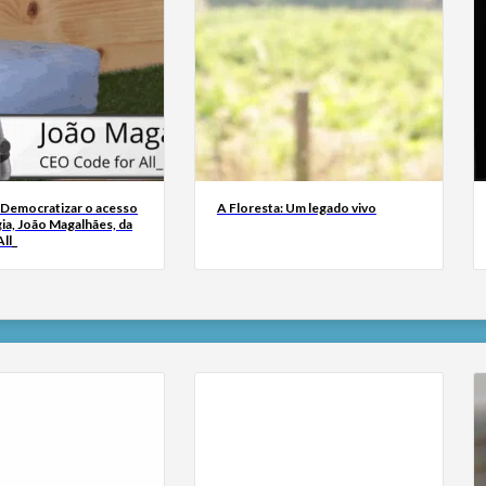
 Democratizar o acesso
A Floresta: Um legado vivo
ia, João Magalhães, da
ll_