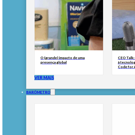
O (grande) impacto de uma
CEO Talk:
presença global
à tecnolog
Code for A
VER MAIS
BARÓMETRO