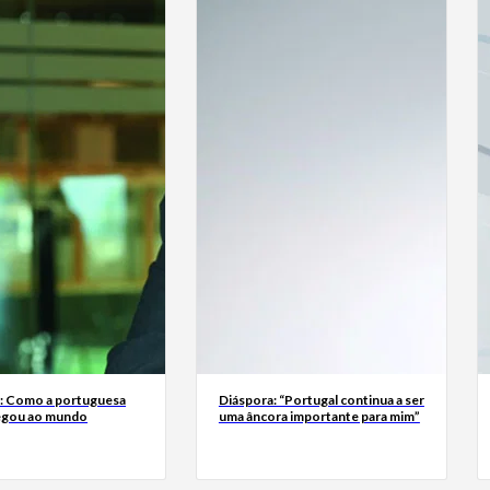
a: Como a portuguesa
Diáspora: “Portugal continua a ser
egou ao mundo
uma âncora importante para mim”