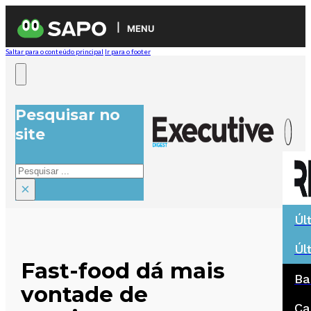
MENU
Saltar para o conteúdo principal
Ir para o footer
Pesquisar no
site
Pesquisar
×
Úl
Úl
Fast-food dá mais
Ba
vontade de
Ca