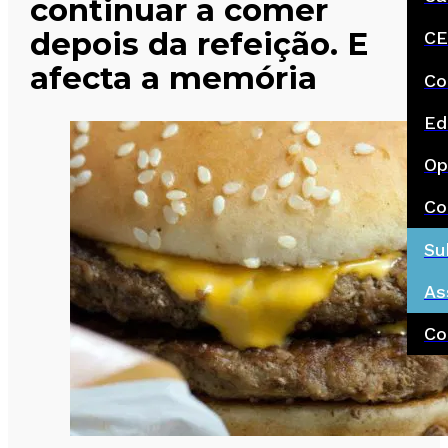
continuar a comer
depois da refeição. E
CE
afecta a memória
Co
Ed
Op
Co
Su
As
Co