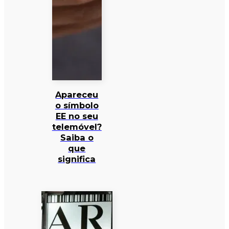
Apareceu
o símbolo
EE no seu
telemóvel?
Saiba o
que
significa