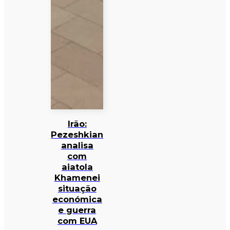
Irão:
Pezeshkian
analisa
com
aiatola
Khamenei
situação
económica
e guerra
com EUA