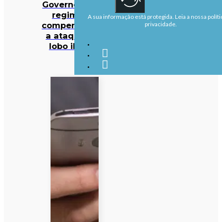
Governo altera
regime de
A sua informação está protegida. Leia a nossa políti
compensações
privacidade.
a ataques de
lobo ibérico