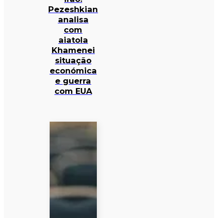
Pezeshkian
analisa
com
aiatola
Khamenei
situação
económica
e guerra
com EUA