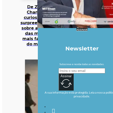
De Zara a
Chanel: 12
curiosidades
surpreendentes
sobre algumas
ASSINAR
das marcas
mais famosas
do mundo
Newsletter
Subscreva e receba todas as novidades.
Assinar
A sua informação está protegida. Leia a nossa políti
privacidade.