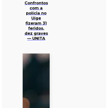
Confrontos
com a
polícia no
Uíge
fizeram 31
feridos,
dez graves
— UNITA