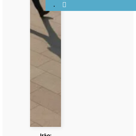
Irão: