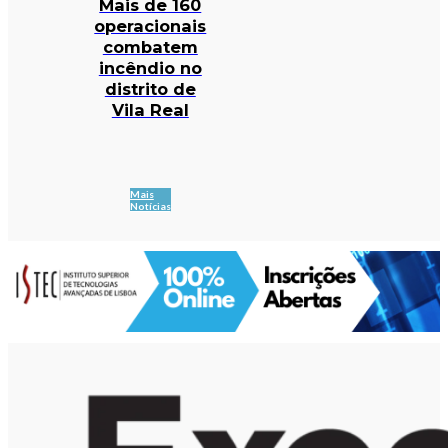
Mais de 160
operacionais
combatem
incêndio no
distrito de
Vila Real
Mais
Notícias