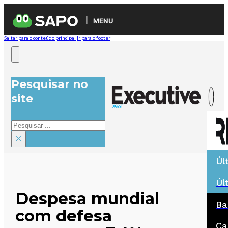
MENU
Saltar para o conteúdo principal
Ir para o footer
Pesquisar no
site
Pesquisar
×
Úl
Úl
Despesa mundial
Ba
com defesa
Ca