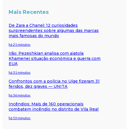
Mais Recentes
De Zara a Chanel: 12 curiosidades
surpreendentes sobre algumas das marcas
mais famosas do mundo
há 21 minutos
Irão: Pezeshkian analisa com aiatola
Khamenei situação económica e guerra com
EUA
há 31 minutos
Confrontos com a polícia no Uíge fizeram 31
feridos, dez graves — UNITA
há 36 minutos
Incêndios: Mais de 160 operacionais
combatem incêndio no distrito de Vila Real
há 53 minutos