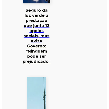
Seguro dá
luz verde à
prestação
que junta 13
apoios
sociais, mas
avisa
Governo:
“Ninguém
pode ser
prejudicado”