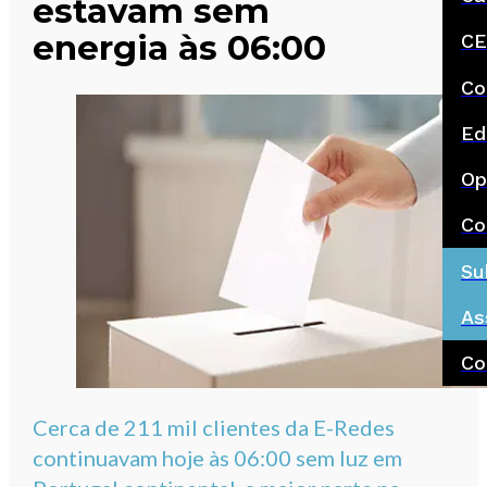
estavam sem
energia às 06:00
CE
Co
Ed
Op
Co
Su
As
Co
Cerca de 211 mil clientes da E-Redes
continuavam hoje às 06:00 sem luz em