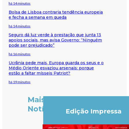
há 14 minutos
Bolsa de Lisboa contraria tendência europeia
e fecha a semana em queda
há 14 minutos
Seguro dá luz verde à prestação que junta 13
apoios sociais, mas avisa Governo: “Ninguém
pode ser prejudicado”
há 16 minutos
Ucrânia pede mais, Europa guarda os seus e o
Médio Oriente esvaziou arsenais: porque
estão a faltar mísseis Patriot?
há 19 minutos
Mais
Notícias
Edição Impressa