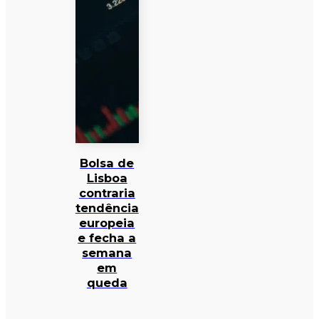
Bolsa de
Lisboa
contraria
tendência
europeia
e fecha a
semana
em
queda