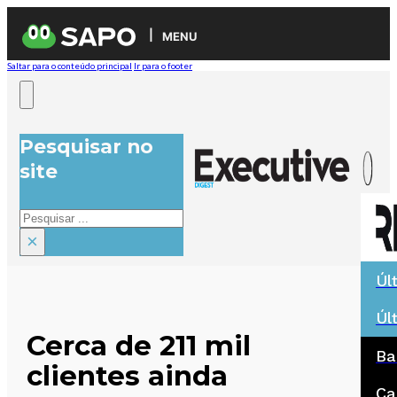
MENU
Saltar para o conteúdo principal
Ir para o footer
Pesquisar no
site
Pesquisar
×
Úl
Úl
Cerca de 211 mil
Ba
clientes ainda
Ca