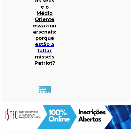
os seus
e o
Médio
Oriente
esvaziou
arsenais:
porque
estão a
faltar
mísseis
Patriot?
Mais
Notícias