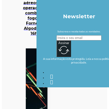
aéreos e 301
operacionais
combatem
Newsletter
fogo em
Fornos de
Algodres às
Subscreva e receba todas as novidades.
16h50
Assinar
A sua informação está protegida. Leia a nossa políti
privacidade.