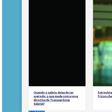
Quando o salário deixa de ser
Entrevist
segredo: o que muda com a nova
Fricon ch
directiva de Transparência
Salarial?