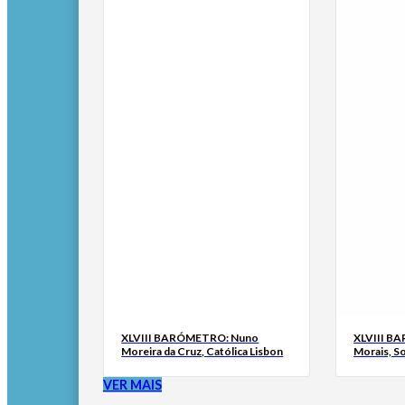
XLVIII BARÓMETRO: Nuno
XLVIII B
Moreira da Cruz, Católica Lisbon
Morais, S
VER MAIS