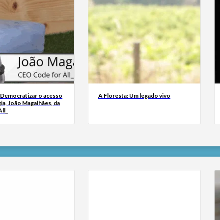
 Democratizar o acesso
A Floresta: Um legado vivo
ia, João Magalhães, da
ll_