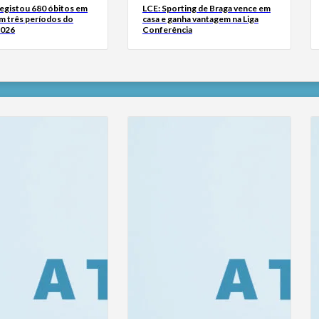
registou 680 óbitos em
LCE: Sporting de Braga vence em
m três períodos do
casa e ganha vantagem na Liga
2026
Conferência