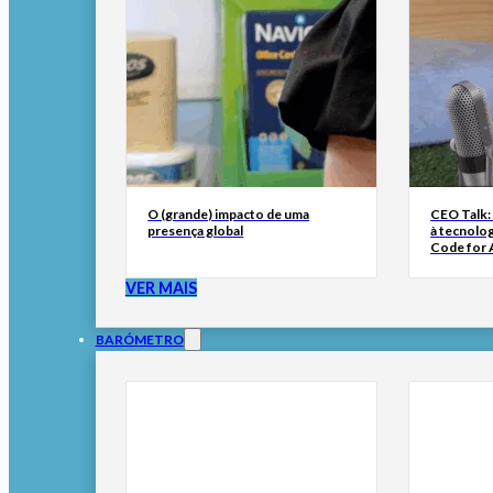
O (grande) impacto de uma
CEO Talk:
presença global
à tecnolog
Code for A
VER MAIS
BARÓMETRO