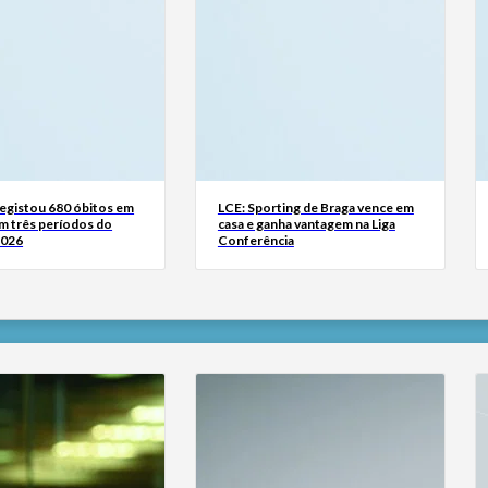
registou 680 óbitos em
LCE: Sporting de Braga vence em
m três períodos do
casa e ganha vantagem na Liga
2026
Conferência