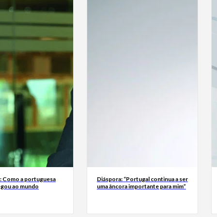
a: Como a portuguesa
Diáspora: “Portugal continua a ser
egou ao mundo
uma âncora importante para mim”