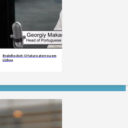
BrainRocket: O futuro aterrou em
Lisboa