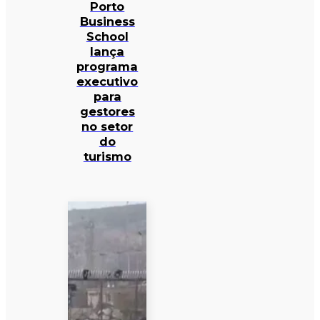
Porto
Business
School
lança
programa
executivo
para
gestores
no setor
do
turismo