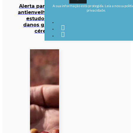
Alerta para cocktail
A sua informação está protegida. Leia a nossa políti
privacidade.
antienvelhecimento:
estudo deteta
danos graves no
cérebro