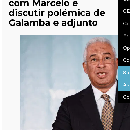
com Marcelo e
discutir polémica de
CE
Galamba e adjunto
Co
Ed
Op
Co
Su
As
Co