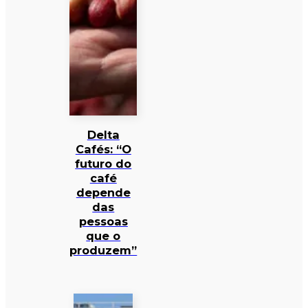
Delta
Cafés: “O
futuro do
café
depende
das
pessoas
que o
produzem”