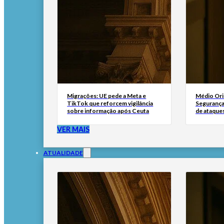
Migrações: UE pede a Meta e
Médio Ori
TikTok que reforcem vigilância
Segurança 
sobre informação após Ceuta
de ataque
VER MAIS
ATUALIDADE