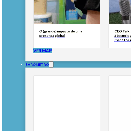
O (grande) impacto de uma
CEO Talk:
presença global
à tecnolog
Code for A
VER MAIS
BARÓMETRO