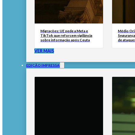
Migrações: UE pede a Meta e
Médio Ori
TikTok que reforcem vigilância
Segurança 
sobre informação após Ceuta
de ataque
VER MAIS
EDIÇÃO IMPRESSA