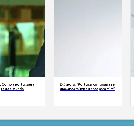
a: Como a portuguesa
Diáspora: “Portugal continua a ser
egou ao mundo
uma âncora importante para mim”