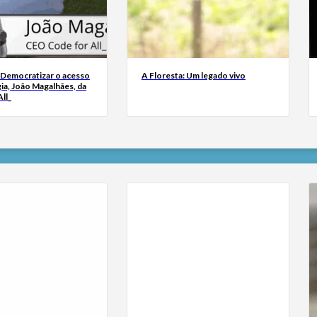
 Democratizar o acesso
A Floresta: Um legado vivo
ia, João Magalhães, da
ll_