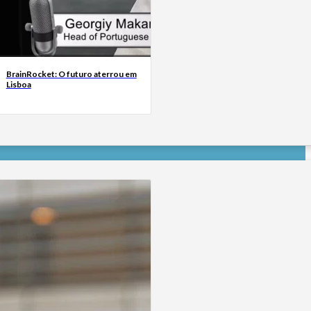
BrainRocket: O futuro aterrou em
Lisboa