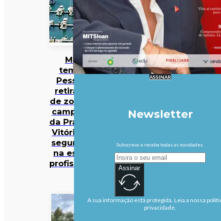
Mau
tempo:
ASSINAR
Pessoas
retiradas
de zona de
campismo
Newsletter
da Praia da
Vitória em
segurança
Subscreva e receba todas as novidades.
na escola
profissional
Assinar
A sua informação está protegida. Leia a nossa políti
privacidade.