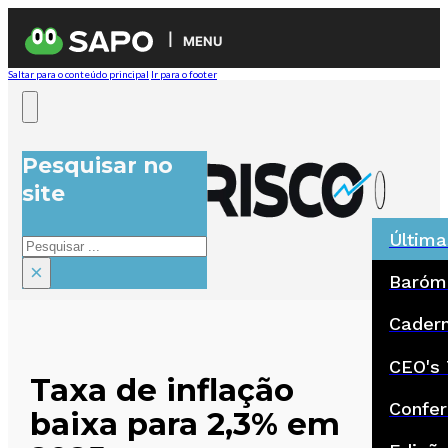
MENU
Saltar para o conteúdo principal
Ir para o footer
Pesquisar no
site
Última
Pesquisar
×
Baróm
Cadern
CEO's 
Taxa de inflação
Confer
baixa para 2,3% em