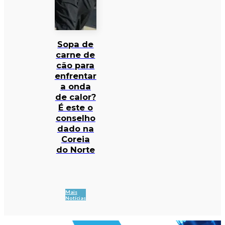
Sopa de
carne de
cão para
enfrentar
a onda
de calor?
É este o
conselho
dado na
Coreia
do Norte
Mais
Notícias