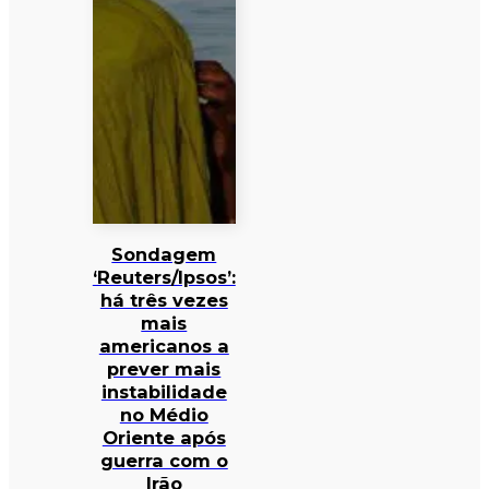
Sondagem
‘Reuters/Ipsos’:
há três vezes
mais
americanos a
prever mais
instabilidade
no Médio
Oriente após
guerra com o
Irão