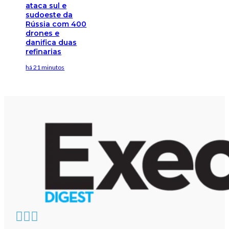
ataca sul e
sudoeste da
Rússia com 400
drones e
danifica duas
refinarias
há 21 minutos