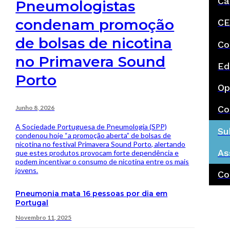
Ca
Pneumologistas
condenam promoção
CE
de bolsas de nicotina
Co
no Primavera Sound
Ed
Porto
Op
Junho 8, 2026
Co
A Sociedade Portuguesa de Pneumologia (SPP)
Su
condenou hoje “a promoção aberta” de bolsas de
nicotina no festival Primavera Sound Porto, alertando
As
que estes produtos provocam forte dependência e
podem incentivar o consumo de nicotina entre os mais
jovens.
Co
Pneumonia mata 16 pessoas por dia em
Portugal
Novembro 11, 2025