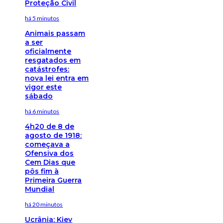
Proteção Civil
há 5 minutos
Animais passam
a ser
oficialmente
resgatados em
catástrofes:
nova lei entra em
vigor este
sábado
há 6 minutos
4h20 de 8 de
agosto de 1918:
começava a
Ofensiva dos
Cem Dias que
pôs fim à
Primeira Guerra
Mundial
há 20 minutos
Ucrânia: Kiev