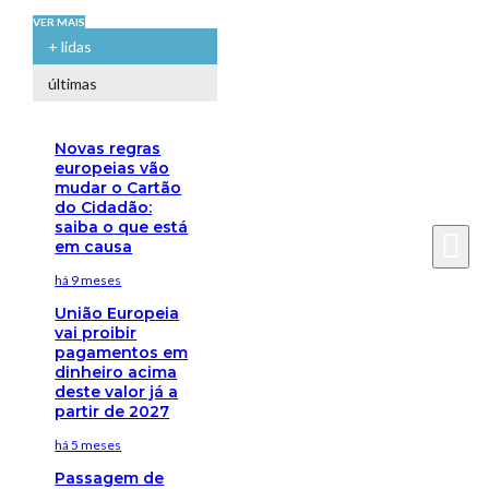
VER MAIS
+ lidas
últimas
Novas regras
europeias vão
mudar o Cartão
do Cidadão:
saiba o que está
em causa
há 9 meses
União Europeia
vai proibir
pagamentos em
dinheiro acima
deste valor já a
partir de 2027
há 5 meses
Passagem de