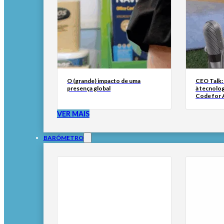
O (grande) impacto de uma
CEO Talk:
presença global
à tecnolog
Code for A
VER MAIS
BARÓMETRO