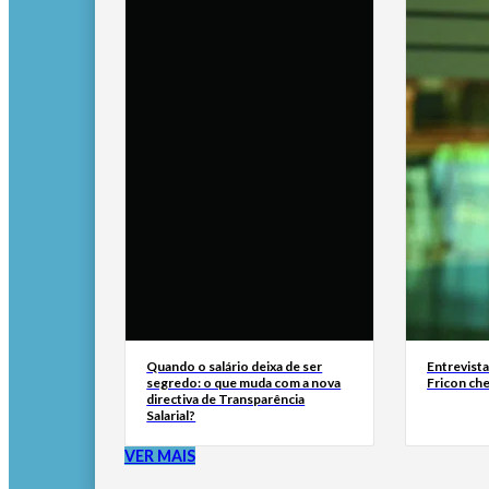
Quando o salário deixa de ser
Entrevist
segredo: o que muda com a nova
Fricon ch
directiva de Transparência
Salarial?
VER MAIS