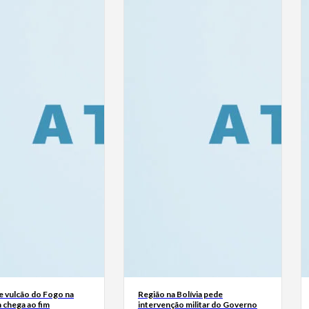
e vulcão do Fogo na
Região na Bolívia pede
 chega ao fim
intervenção militar do Governo