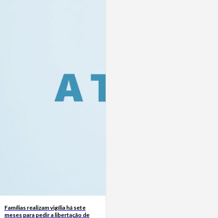
Famílias realizam vigília há sete
meses para pedir a libertação de