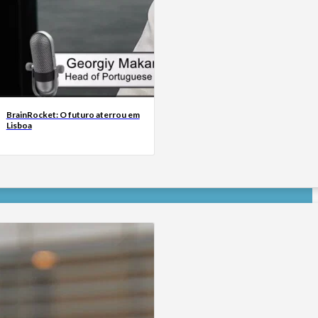
BrainRocket: O futuro aterrou em
Lisboa