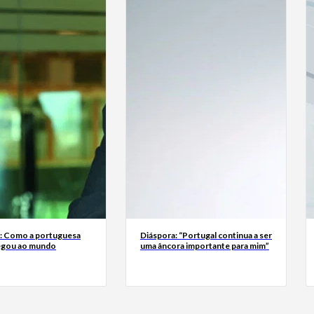
a: Como a portuguesa
Diáspora: “Portugal continua a ser
egou ao mundo
uma âncora importante para mim”