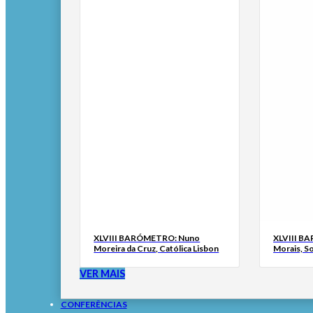
XLVIII BARÓMETRO: Nuno
XLVIII B
Moreira da Cruz, Católica Lisbon
Morais, S
VER MAIS
CONFERÊNCIAS