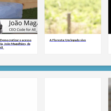
 Democratizar o acesso
A Floresta: Um legado vivo
ia, João Magalhães, da
ll_