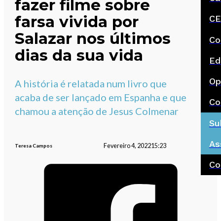
fazer filme sobre
farsa vivida por
CE
Salazar nos últimos
Co
dias da sua vida
Ed
Op
A história é relatada num livro que
acaba de ser lançado em Espanha e que
Co
chamou a atenção de Jesus Colmenar
Su
As
Fevereiro 4, 2022
15:23
Teresa Campos
Co