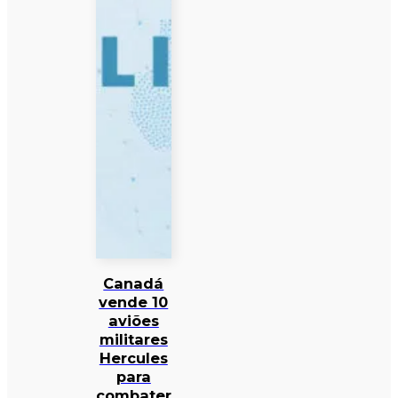
Canadá
vende 10
aviões
militares
Hercules
para
combater