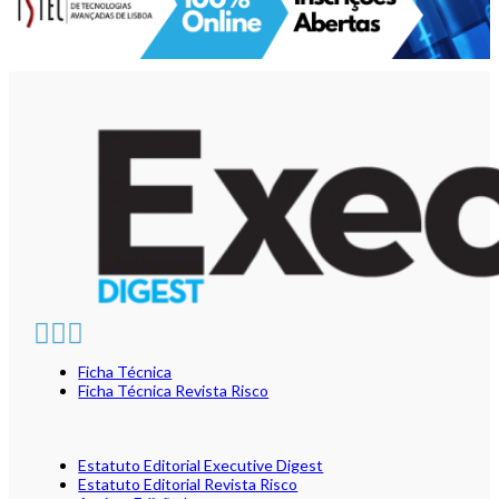
Ficha Técnica
Ficha Técnica Revista Risco
Estatuto Editorial Executive Digest
Estatuto Editorial Revista Risco