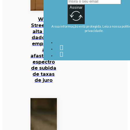
Assinar
Wall
Street em
A sua informação está protegida. Leia a nossa políti
alta com
privacidade.
dados de
emprego
a
afastarem
espectro
de subida
de taxas
de juro