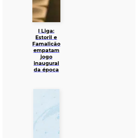
I Liga:
Estoril e
Famalicão
empatam
jogo
inaugural
da época