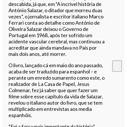
descabida, já que, em “A incrível história de
António Salazar, o ditador que morreu duas
vezes”, o jornalista e escritor italiano Marco
Ferrari conta ao detalhe como António de
Oliveira Salazar deixou o Governo de
Portugal em 1968, após ter sofrido um
acidente vascular cerebral, mas continuou a
acreditar que ainda mandava no País por
mais dois anos, até morrer.
O livro, lançado cá em maio do ano passado,
acaba de ser traduzido para espanhol – e
perante um enredo sumarento como este, o
realizador de La Casa de Papel, Jesus
Colmenar, fez já saber que quer fazer um
filme sobre esse capítulo da vida de Salazar,
revelou o italiano autor do livro, que se tem
multiplicado em entrevistas aos media
espanhóis.
“Foi a farsa mais importante da história”,