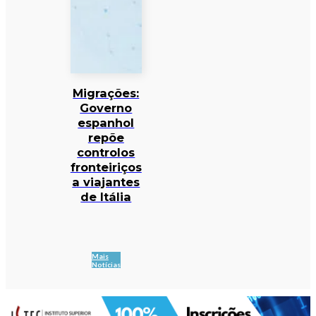
Migrações:
Governo
espanhol
repõe
controlos
fronteiriços
a viajantes
de Itália
Mais
Notícias