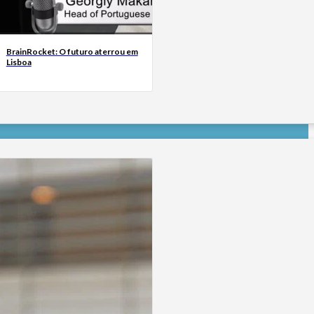
BrainRocket: O futuro aterrou em
Lisboa