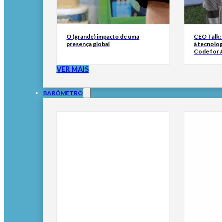
O (grande) impacto de uma
CEO Talk:
presença global
à tecnolog
Code for A
VER MAIS
BARÓMETRO