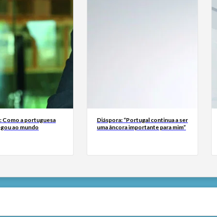
a: Como a portuguesa
Diáspora: “Portugal continua a ser
egou ao mundo
uma âncora importante para mim”