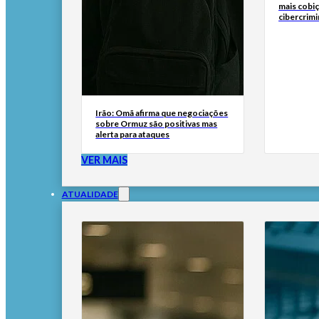
mais cobi
cibercrim
Irão: Omã afirma que negociações
sobre Ormuz são positivas mas
alerta para ataques
VER MAIS
ATUALIDADE