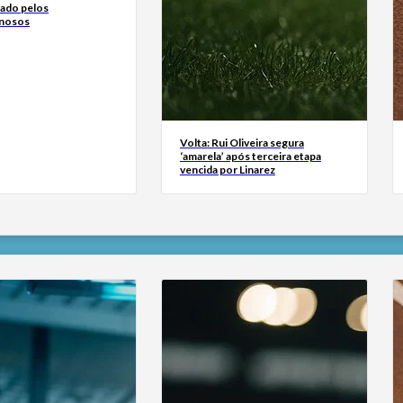
çado pelos
inosos
Volta: Rui Oliveira segura
‘amarela’ após terceira etapa
vencida por Linarez