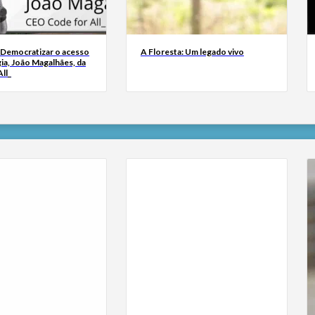
 Democratizar o acesso
A Floresta: Um legado vivo
ia, João Magalhães, da
ll_