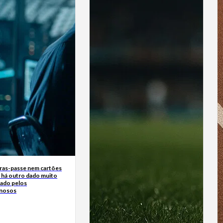
ras-passe nem cartões
: há outro dado muito
çado pelos
inosos