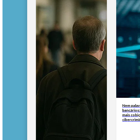
Nem palav
bancários
mais cobi
cibercrim