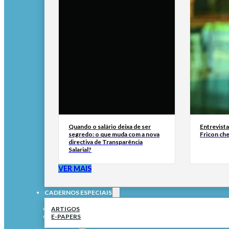
Quando o salário deixa de ser
Entrevist
segredo: o que muda com a nova
Fricon ch
directiva de Transparência
Salarial?
VER MAIS
CADERNOS ESPECIAIS
ARTIGOS
E-PAPERS