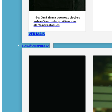
Irão: Omã afirma que negociações
sobre Ormuz são positivas mas
alerta para ataques
VER MAIS
EDIÇÃO IMPRESSA