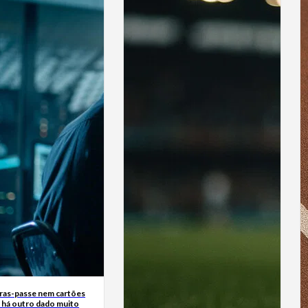
ras-passe nem cartões
: há outro dado muito