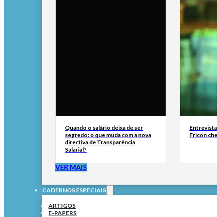
Quando o salário deixa de ser
Entrevist
segredo: o que muda com a nova
Fricon ch
directiva de Transparência
Salarial?
VER MAIS
CADERNOS ESPECIAIS
ARTIGOS
E-PAPERS