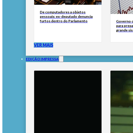
De computadores a objetos
pessoais: ex-deputado denuncia
furtos dentro do Parlamento
Governo c
para prepa
grande si
VER MAIS
EDIÇÃO IMPRESSA