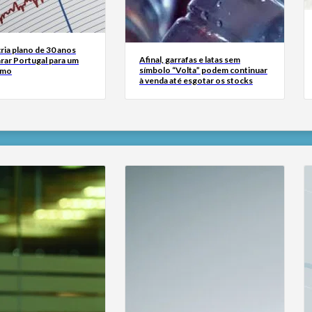
ria plano de 30 anos
Afinal, garrafas e latas sem
rar Portugal para um
símbolo “Volta” podem continuar
smo
à venda até esgotar os stocks