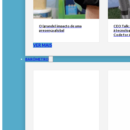
O (grande) impacto de uma
CEO Talk:
presença global
à tecnolog
Code for A
VER MAIS
BARÓMETRO