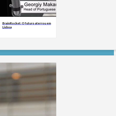
BrainRocket: O futuro aterrou em
Lisboa