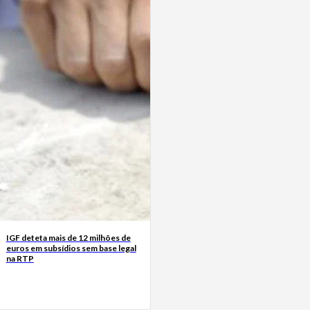
IGF deteta mais de 12 milhões de
euros em subsídios sem base legal
na RTP