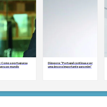
a: Como a portuguesa
Diáspora: “Portugal continua a ser
egou ao mundo
uma âncora importante para mim”