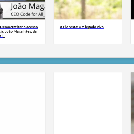
 Democratizar o acesso
A Floresta: Um legado vivo
ia, João Magalhães, da
ll_