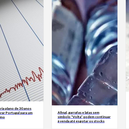
ria plano de 30 anos
Afinal, garrafas e latas sem
rar Portugal para um
símbolo “Volta” podem continuar
smo
à venda até esgotar os stocks