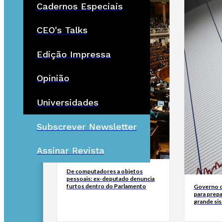
Cadernos Especiais
CEO's Talks
Edição Impressa
Opinião
Universidades
Subscrever Newsletter
Assinar Revista
De computadores a objetos
pessoais: ex-deputado denuncia
furtos dentro do Parlamento
Governo c
para prepa
grande si