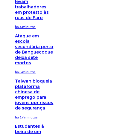
levam
trabalhadores
em protesto às
ruas de Faro
há 4 minutos
Ataque em
escola
secundária perto
de Banguecoque
deixa sete
mortos
há 8 minutos
Taiwan bloqueia
plataforma
chinesa de
emprego para
jovens por riscos
de segurança
há 17 minutos
Estudantes à
beira de um