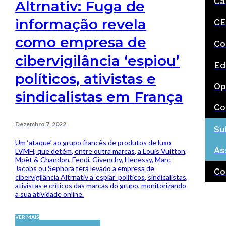
Ca
Altrnativ: Fuga de
informação revela
CE
como empresa de
Co
cibervigilância ‘espiou’
Ed
políticos, ativistas e
Op
sindicalistas em França
Co
Dezembro 7, 2022
Su
Um ‘ataque’ ao grupo francês de produtos de luxo
As
LVMH, que detém, entre outra marcas, a Louis Vuitton,
Moët & Chandon, Fendi, Givenchy, Henessy, Marc
Jacobs ou Sephora terá levado a empresa de
Co
cibervigilância Altrnativ a ‘espiar’ políticos, sindicalistas,
ativistas e críticos das marcas do grupo, monitorizando
a sua atividade online.
VER MAIS