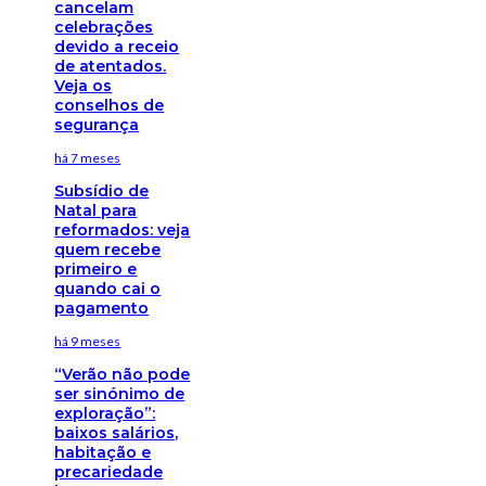
cancelam
celebrações
devido a receio
de atentados.
Veja os
conselhos de
segurança
há 7 meses
Subsídio de
Natal para
reformados: veja
quem recebe
primeiro e
quando cai o
pagamento
há 9 meses
“Verão não pode
ser sinónimo de
exploração”:
baixos salários,
habitação e
precariedade