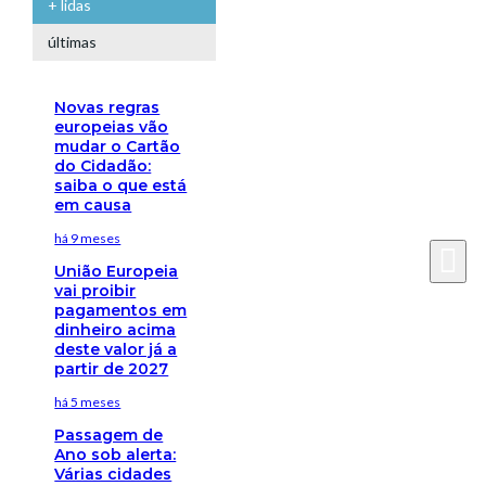
+ lidas
últimas
Novas regras
europeias vão
mudar o Cartão
do Cidadão:
saiba o que está
em causa
há 9 meses
União Europeia
vai proibir
pagamentos em
dinheiro acima
deste valor já a
partir de 2027
há 5 meses
Passagem de
Ano sob alerta:
Várias cidades