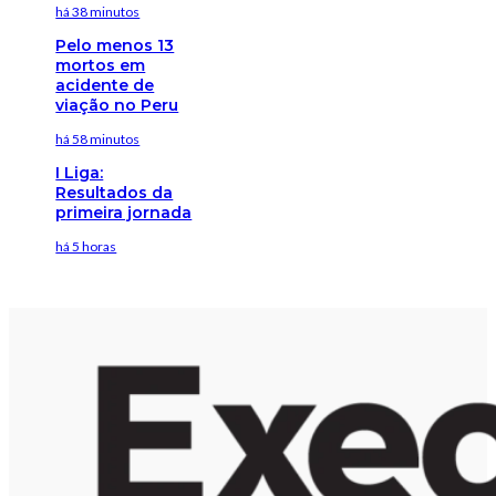
há 38 minutos
Pelo menos 13
mortos em
acidente de
viação no Peru
há 58 minutos
I Liga:
Resultados da
primeira jornada
há 5 horas