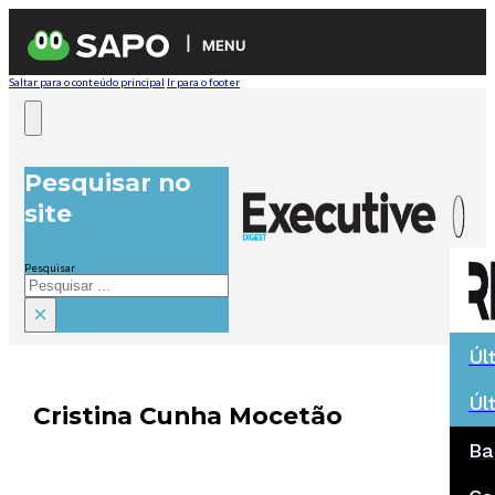
MENU
Saltar para o conteúdo principal
Ir para o footer
Pesquisar no
site
Pesquisar
×
Úl
Úl
Cristina Cunha Mocetão
Ba