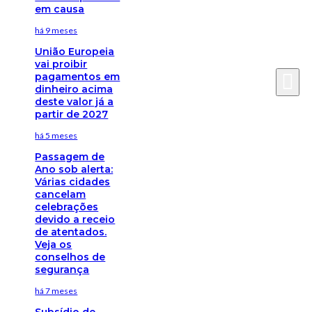
em causa
há 9 meses
União Europeia
vai proibir
pagamentos em
dinheiro acima
deste valor já a
partir de 2027
há 5 meses
Passagem de
Ano sob alerta:
Várias cidades
cancelam
celebrações
devido a receio
de atentados.
Veja os
conselhos de
segurança
há 7 meses
Subsídio de