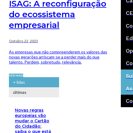
Ca
ISAG: A reconfiguração
do ecossistema
CE
empresarial
Co
Ed
Outubro 22, 2025
Op
As empresas que não compreenderem os valores das
novas gerações arriscam-se a perder mais do que
talento. Perdem, sobretudo, relevância.
Co
Su
VER MAIS
+ lidas
As
últimas
Co
Novas regras
europeias vão
mudar o Cartão
do Cidadão:
saiba o que está