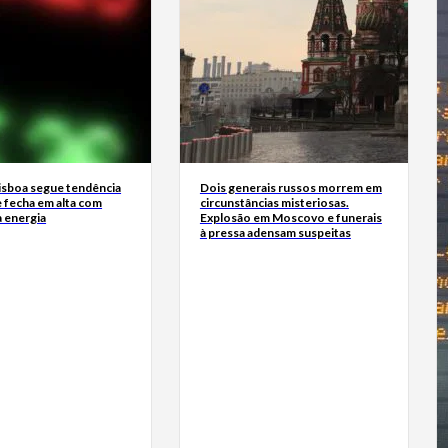
Lisboa segue tendência
Dois generais russos morrem em
 fecha em alta com
circunstâncias misteriosas.
a energia
Explosão em Moscovo e funerais
à pressa adensam suspeitas