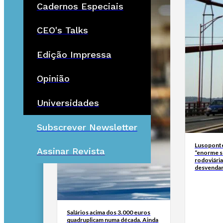
Cadernos Especiais
CEO's Talks
Edição Impressa
Opinião
Universidades
Subscrever Newsletter
Lusoponte
Assinar Revista
“enorme s
rodoviári
desvendar
Salários acima dos 3.000 euros
quadruplicam numa década. Ainda