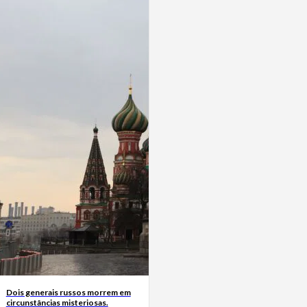
Dois generais russos morrem em
circunstâncias misteriosas.