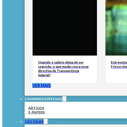
Quando o salário deixa de ser
Entrevist
segredo: o que muda com a nova
Fricon ch
directiva de Transparência
Salarial?
VER MAIS
CADERNOS ESPECIAIS
ARTIGOS
E-PAPERS
CEO TALKS