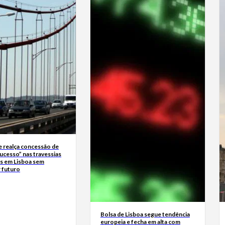
 realça concessão de
ucesso” nas travessias
as em Lisboa sem
 futuro
Bolsa de Lisboa segue tendência
europeia e fecha em alta com