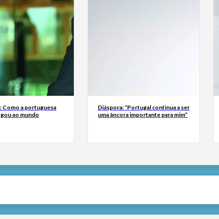
a: Como a portuguesa
Diáspora: “Portugal continua a ser
egou ao mundo
uma âncora importante para mim”