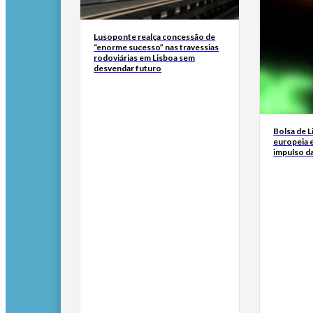
Lusoponte realça concessão de
“enorme sucesso” nas travessias
rodoviárias em Lisboa sem
desvendar futuro
Bolsa de 
europeia e
impulso d