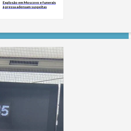
Explosão em Moscovo e funerais
à pressa adensam suspeitas