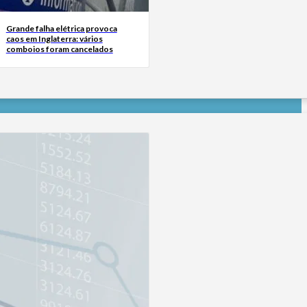
Grande falha elétrica provoca
caos em Inglaterra: vários
comboios foram cancelados